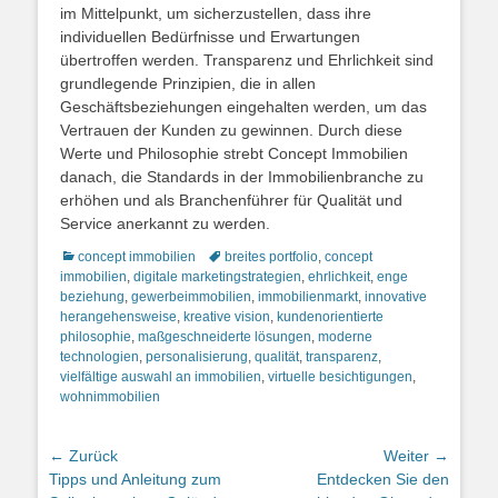
im Mittelpunkt, um sicherzustellen, dass ihre
individuellen Bedürfnisse und Erwartungen
übertroffen werden. Transparenz und Ehrlichkeit sind
grundlegende Prinzipien, die in allen
Geschäftsbeziehungen eingehalten werden, um das
Vertrauen der Kunden zu gewinnen. Durch diese
Werte und Philosophie strebt Concept Immobilien
danach, die Standards in der Immobilienbranche zu
erhöhen und als Branchenführer für Qualität und
Service anerkannt zu werden.
Kategorien
Schlagworte
concept immobilien
breites portfolio
,
concept
immobilien
,
digitale marketingstrategien
,
ehrlichkeit
,
enge
beziehung
,
gewerbeimmobilien
,
immobilienmarkt
,
innovative
herangehensweise
,
kreative vision
,
kundenorientierte
philosophie
,
maßgeschneiderte lösungen
,
moderne
technologien
,
personalisierung
,
qualität
,
transparenz
,
vielfältige auswahl an immobilien
,
virtuelle besichtigungen
,
wohnimmobilien
Beitragsnavigation
← Zurück
Weiter →
Vorheriger
Nächster
Tipps und Anleitung zum
Entdecken Sie den