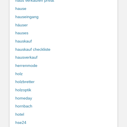
haus verkaufen privat
hause
hauseingang
häuser
hauses
hauskauf
hauskauf checkliste
hausverkauf
herrenmode
holz
holzbretter
holzoptik
homeday
hornbach
hotel
hse24