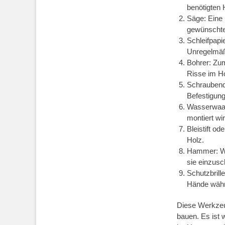
benötigten 
Säge: Eine
gewünschte
Schleifpapi
Unregelmäß
Bohrer: Zu
Risse im H
Schraubend
Befestigun
Wasserwaag
montiert wir
Bleistift o
Holz.
Hammer: We
sie einzusc
Schutzbril
Hände währ
Diese Werkzeug
bauen. Es ist w