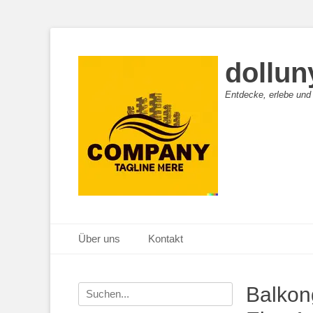
dollun
Entdecke, erlebe und
Primäres Menü
Zum
Über uns
Kontakt
Inhalt
springen
Suche
Balkon
nach: