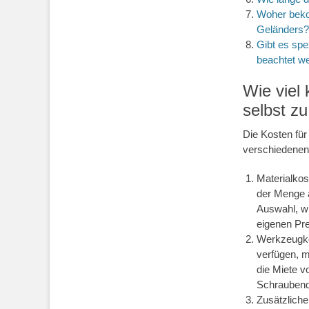
Woher bekom
Geländers?
Gibt es spe
beachtet w
Wie viel 
selbst z
Die Kosten fü
verschiedenen 
Materialkos
der Menge a
Auswahl, wi
eigenen Pre
Werkzeugkos
verfügen, 
die Miete 
Schraubend
Zusätzliche