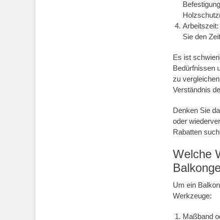
Befestigun
Holzschutzm
Arbeitszeit
Sie den Ze
Es ist schwier
Bedürfnissen u
zu vergleiche
Verständnis de
Denken Sie dar
oder wiederve
Rabatten such
Welche W
Balkonge
Um ein Balkong
Werkzeuge:
Maßband od