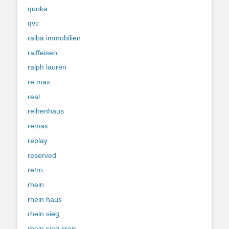
quoka
qvc
raiba immobilien
raiffeisen
ralph lauren
re max
real
reihenhaus
remax
replay
reserved
retro
rhein
rhein haus
rhein sieg
rhein sieg kreis