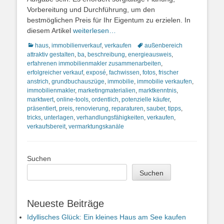
Vorbereitung und Durchführung, um den
bestmöglichen Preis für Ihr Eigentum zu erzielen. In
diesem Artikel
weiterlesen…
Kategorien
Schlagworte
haus
,
immobilienverkauf
,
verkaufen
außenbereich
attraktiv gestalten
,
ba
,
beschreibung
,
energieausweis
,
erfahrenen immobilienmakler zusammenarbeiten
,
erfolgreicher verkauf
,
exposé
,
fachwissen
,
fotos
,
frischer
anstrich
,
grundbuchauszüge
,
immobilie
,
immobilie verkaufen
,
immobilienmakler
,
marketingmaterialien
,
marktkenntnis
,
marktwert
,
online-tools
,
ordentlich
,
potenzielle käufer
,
präsentiert
,
preis
,
renovierung
,
reparaturen
,
sauber
,
tipps
,
tricks
,
unterlagen
,
verhandlungsfähigkeiten
,
verkaufen
,
verkaufsbereit
,
vermarktungskanäle
Suchen
Suchen
Neueste Beiträge
Idyllisches Glück: Ein kleines Haus am See kaufen