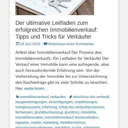
Der ultimative Leitfaden zum
erfolgreichen Immobilienverkauf:
Tipps und Tricks für Verkäufer
Posted
19 Juni 2024
Hinterlasse einen Kommentar
on
Artikel über Immobilienverkauf Der Prozess des
Immobilienverkaufs: Ein Leitfaden für Verkäufer Der
Verkauf einer Immobilie kann eine aufregende, aber
auch herausfordernde Erfahrung sein. Von der
Vorbereitung der Immobilie bis zur Unterzeichnung
des Kaufvertrags gibt es viele Schritte zu beachten.
Hier
weiterlesen…
Kategorien
Schlagworte
immobilienverkauf
,
verkaufen
abschluss des verkaufs
,
baugenehmigungen
,
besichtigungen
,
empfehlungen
,
energieausweis
,
erfahrung
,
erfolg des verkaufsprozesses
,
fachwissen
,
grundbuchauszug
,
grundriss
,
immobilie
,
immobilienmakler
,
immobilienverkauf
,
kommunikation
,
lageplan
,
makler
,
marketing
,
marktkenntnisse
,
renovierungsunterlagen
,
reputation
,
suche
,
unterlagen
,