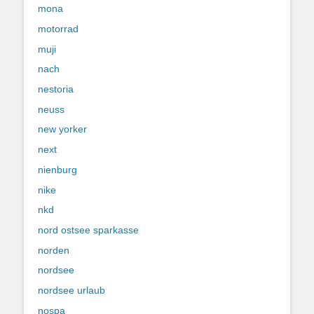
mona
motorrad
muji
nach
nestoria
neuss
new yorker
next
nienburg
nike
nkd
nord ostsee sparkasse
norden
nordsee
nordsee urlaub
nospa