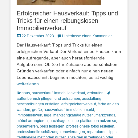
Erfolgreicher Hausverkauf: Tipps und
Tricks für einen reibungslosen
Immobilienverkauf
Posted
22 Dezember 2023
Hinterlasse einen Kommentar
on
Der Hausverkauf: Tipps und Tricks für einen
erfolgreichen Verkauf Der Verkauf eines Hauses kann
eine aufregende, aber auch herausfordernde
Aufgabe sein. Ob Sie Ihr Zuhause aus persönlichen
Gründen verkaufen oder einfach nur einen neuen
Lebensabschnitt beginnen möchten, es ist wichtig,
weiterlesen…
Kategorien
Schlagworte
haus
,
hausverkauf
,
immobilienverkauf
,
verkaufen
außenbereich pflegen und aufräumen
,
ausstattung
,
beschreibungen erstellen
,
erfolgreicher verkauf
,
farbe an den
wänden
,
größe
,
hausverkauf
,
immobilienmarkt
,
immobilienwert
,
lage
,
marketingkanäle nutzen
,
markttrends
,
möbel arrangieren
,
nachfrage
,
online-plattformen nutzen so
,
präsentieren
,
preis festlegen
,
professionelle fotos erstellen
,
professionelle schätzung
,
renovierungen
,
reparaturen
,
tipps
,
traditionelle methoden nutzen anzeigen in zeitungen oder