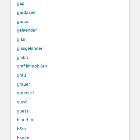
gap
gardasee
garten
gelaender
glas
glasgeländer
gmbh
graf immobilien
grau
grauer
greetsiel
gucci
guess
h und m
h&m
hagen