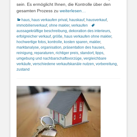
sein. Es ermöglicht Ihnen, die Kontrolle über den
gesamten Prozess zu
weiterlesen…
Kategorien
haus
,
haus verkaufen privat
,
hauskauf
,
hausverkauf
,
Schlagworte
immobilienverkauf
,
ohne makler
,
verkaufen
aussagekräftige beschreibung
,
dekoration des interieurs
,
erfolgreicher verkauf
,
größe
,
haus verkaufen ohne makler
,
hochwertige fotos
,
kontrolle
,
kosten sparen
,
makler
,
marktanalyse
,
organisation
,
präsentation des hauses
,
reinigung
,
reparaturen
,
richtiger preis
,
standort
,
tipps
,
umgebung und nachbarschaftsvorzüge
,
vergleichbare
verkäufe
,
verschiedene verkaufskanäle nutzen
,
vorbereitung
,
zustand