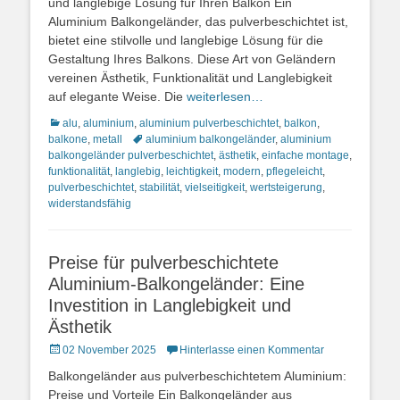
und langlebige Lösung für Ihren Balkon Ein
Aluminium Balkongeländer, das pulverbeschichtet ist,
bietet eine stilvolle und langlebige Lösung für die
Gestaltung Ihres Balkons. Diese Art von Geländern
vereinen Ästhetik, Funktionalität und Langlebigkeit
auf elegante Weise. Die
weiterlesen…
Kategorien
alu
,
aluminium
,
aluminium pulverbeschichtet
,
balkon
,
Schlagworte
balkone
,
metall
aluminium balkongeländer
,
aluminium
balkongeländer pulverbeschichtet
,
ästhetik
,
einfache montage
,
funktionalität
,
langlebig
,
leichtigkeit
,
modern
,
pflegeleicht
,
pulverbeschichtet
,
stabilität
,
vielseitigkeit
,
wertsteigerung
,
widerstandsfähig
Preise für pulverbeschichtete
Aluminium-Balkongeländer: Eine
Investition in Langlebigkeit und
Ästhetik
Posted
02 November 2025
Hinterlasse einen Kommentar
on
Balkongeländer aus pulverbeschichtetem Aluminium:
Preise und Vorteile Ein Balkongeländer aus