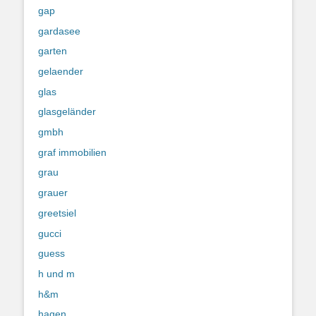
gap
gardasee
garten
gelaender
glas
glasgeländer
gmbh
graf immobilien
grau
grauer
greetsiel
gucci
guess
h und m
h&m
hagen