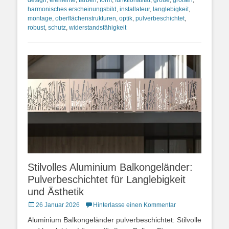
design
,
elemente
,
farben
,
form
,
funktionalität
,
größe
,
größen
,
harmonisches erscheinungsbild
,
installateur
,
langlebigkeit
,
montage
,
oberflächenstrukturen
,
optik
,
pulverbeschichtet
,
robust
,
schutz
,
widerstandsfähigkeit
Stilvolles Aluminium Balkongeländer:
Pulverbeschichtet für Langlebigkeit
und Ästhetik
Posted
26 Januar 2026
Hinterlasse einen Kommentar
on
Aluminium Balkongeländer pulverbeschichtet: Stilvolle