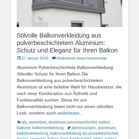
Stilvolle Balkonverkleidung aus
pulverbeschichtetem Aluminium:
Schutz und Eleganz für Ihren Balkon
Posted
27 Januar 2026
Hinterlasse einen Kommentar
on
Aluminium Pulverbeschichtete Balkonverkleidung:
Stilvoller Schutz für Ihren Balkon Die
Balkonverkleidung aus pulverbeschichtetem
Aluminium ist eine beliebte Wahl für Hausbesitzer, die
nach einer Kombination aus Ästhetik und
Funktionalität suchen. Diese Art von
Balkonverkleidung bietet nicht nur einen stilvollen
Look, sondern auch
weiterlesen…
Kategorien
alu
,
aluminium
,
aluminium pulverbeschichtet
,
balkon
,
Schlagworte
balkone
,
balkonverkleidung
abmessungen
,
aluminium
,
balkonverkleidung
,
balkonverkleidung alu pulverbeschichtet
,