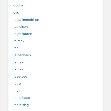
quoka
qvc
raiba immobilien
raiffeisen
ralph lauren
re max
real
reihenhaus
remax
replay
reserved
retro
rhein
rhein haus
rhein sieg