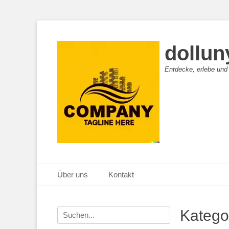
dollun
Entdecke, erlebe und
Primäres Menü
Zum
Über uns
Kontakt
Inhalt
springen
Suche
Katego
nach: