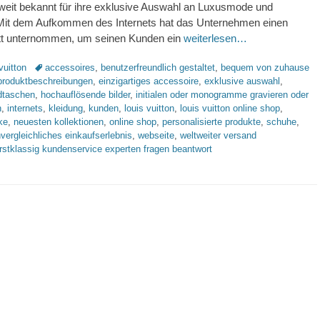
ltweit bekannt für ihre exklusive Auswahl an Luxusmode und
Mit dem Aufkommen des Internets hat das Unternehmen einen
itt unternommen, um seinen Kunden ein
weiterlesen…
Schlagworte
vuitton
accessoires
,
benutzerfreundlich gestaltet
,
bequem von zuhause
e produktbeschreibungen
,
einzigartiges accessoire
,
exklusive auswahl
,
dtaschen
,
hochauflösende bilder
,
initialen oder monogramme gravieren oder
n
,
internets
,
kleidung
,
kunden
,
louis vuitton
,
louis vuitton online shop
,
ke
,
neuesten kollektionen
,
online shop
,
personalisierte produkte
,
schuhe
,
vergleichliches einkaufserlebnis
,
webseite
,
weltweiter versand
rstklassig kundenservice experten fragen beantwort