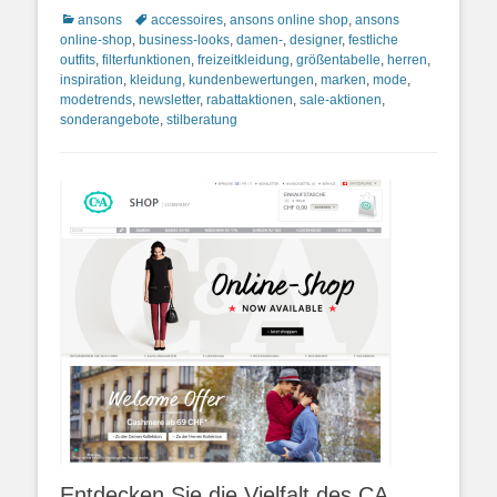
Kategorien
Schlagworte
ansons
accessoires
,
ansons online shop
,
ansons
online-shop
,
business-looks
,
damen-
,
designer
,
festliche
outfits
,
filterfunktionen
,
freizeitkleidung
,
größentabelle
,
herren
,
inspiration
,
kleidung
,
kundenbewertungen
,
marken
,
mode
,
modetrends
,
newsletter
,
rabattaktionen
,
sale-aktionen
,
sonderangebote
,
stilberatung
Entdecken Sie die Vielfalt des CA