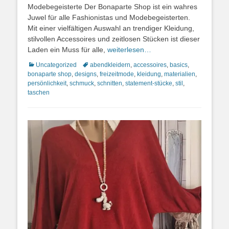
Modebegeisterte Der Bonaparte Shop ist ein wahres
Juwel für alle Fashionistas und Modebegeisterten.
Mit einer vielfältigen Auswahl an trendiger Kleidung,
stilvollen Accessoires und zeitlosen Stücken ist dieser
Laden ein Muss für alle,
weiterlesen…
Kategorien
Schlagworte
Uncategorized
abendkleidern
,
accessoires
,
basics
,
bonaparte shop
,
designs
,
freizeitmode
,
kleidung
,
materialien
,
persönlichkeit
,
schmuck
,
schnitten
,
statement-stücke
,
stil
,
taschen