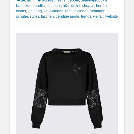
Kategorien
Schlagworte
de
,
h&m
accessoires
,
angebote
,
beauty-produkte
,
benutzerfreundlich
,
damen-
,
h&m online shop at
,
herren
,
kinder
,
kleidung
,
kollektionen
,
rabattaktionen
,
schmuck
,
schuhe
,
styles
,
taschen
,
trendige mode
,
trends
,
vielfalt
,
website