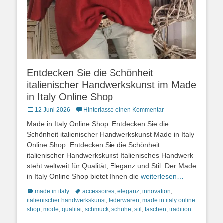
Entdecken Sie die Schönheit
italienischer Handwerkskunst im Made
in Italy Online Shop
Posted
12 Juni 2026
Hinterlasse einen Kommentar
on
Made in Italy Online Shop: Entdecken Sie die
Schönheit italienischer Handwerkskunst Made in Italy
Online Shop: Entdecken Sie die Schönheit
italienischer Handwerkskunst Italienisches Handwerk
steht weltweit für Qualität, Eleganz und Stil. Der Made
in Italy Online Shop bietet Ihnen die
weiterlesen…
Kategorien
Schlagworte
made in italy
accessoires
,
eleganz
,
innovation
,
italienischer handwerkskunst
,
lederwaren
,
made in italy online
shop
,
mode
,
qualität
,
schmuck
,
schuhe
,
stil
,
taschen
,
tradition