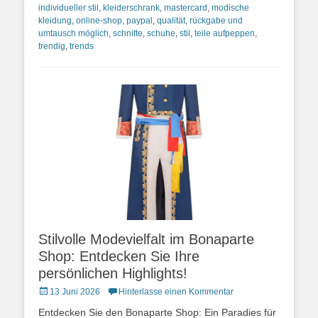
individueller stil
,
kleiderschrank
,
mastercard
,
modische
kleidung
,
online-shop
,
paypal
,
qualität
,
rückgabe und
umtausch möglich
,
schnitte
,
schuhe
,
stil
,
teile aufpeppen
,
trendig
,
trends
Stilvolle Modevielfalt im Bonaparte
Shop: Entdecken Sie Ihre
persönlichen Highlights!
Posted
13 Juni 2026
Hinterlasse einen Kommentar
on
Entdecken Sie den Bonaparte Shop: Ein Paradies für