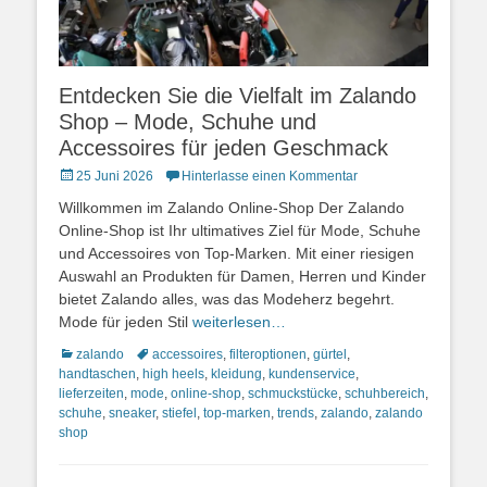
Entdecken Sie die Vielfalt im Zalando
Shop – Mode, Schuhe und
Accessoires für jeden Geschmack
Posted
25 Juni 2026
Hinterlasse einen Kommentar
on
Willkommen im Zalando Online-Shop Der Zalando
Online-Shop ist Ihr ultimatives Ziel für Mode, Schuhe
und Accessoires von Top-Marken. Mit einer riesigen
Auswahl an Produkten für Damen, Herren und Kinder
bietet Zalando alles, was das Modeherz begehrt.
Mode für jeden Stil
weiterlesen…
Kategorien
Schlagworte
zalando
accessoires
,
filteroptionen
,
gürtel
,
handtaschen
,
high heels
,
kleidung
,
kundenservice
,
lieferzeiten
,
mode
,
online-shop
,
schmuckstücke
,
schuhbereich
,
schuhe
,
sneaker
,
stiefel
,
top-marken
,
trends
,
zalando
,
zalando
shop