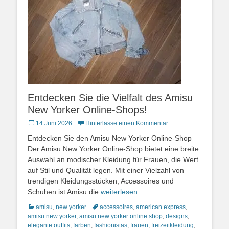
Entdecken Sie die Vielfalt des Amisu
New Yorker Online-Shops!
Posted
14 Juni 2026
Hinterlasse einen Kommentar
on
Entdecken Sie den Amisu New Yorker Online-Shop
Der Amisu New Yorker Online-Shop bietet eine breite
Auswahl an modischer Kleidung für Frauen, die Wert
auf Stil und Qualität legen. Mit einer Vielzahl von
trendigen Kleidungsstücken, Accessoires und
Schuhen ist Amisu die
weiterlesen…
Kategorien
Schlagworte
amisu
,
new yorker
accessoires
,
american express
,
amisu new yorker
,
amisu new yorker online shop
,
designs
,
elegante outfits
,
farben
,
fashionistas
,
frauen
,
freizeitkleidung
,