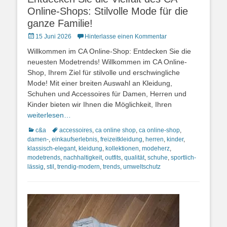
Online-Shops: Stilvolle Mode für die
ganze Familie!
Posted
15 Juni 2026
Hinterlasse einen Kommentar
on
Willkommen im CA Online-Shop: Entdecken Sie die
neuesten Modetrends! Willkommen im CA Online-
Shop, Ihrem Ziel für stilvolle und erschwingliche
Mode! Mit einer breiten Auswahl an Kleidung,
Schuhen und Accessoires für Damen, Herren und
Kinder bieten wir Ihnen die Möglichkeit, Ihren
weiterlesen…
Kategorien
Schlagworte
c&a
accessoires
,
ca online shop
,
ca online-shop
,
damen-
,
einkaufserlebnis
,
freizeitkleidung
,
herren
,
kinder
,
klassisch-elegant
,
kleidung
,
kollektionen
,
modeherz
,
modetrends
,
nachhaltigkeit
,
outfits
,
qualität
,
schuhe
,
sportlich-
lässig
,
stil
,
trendig-modern
,
trends
,
umweltschutz