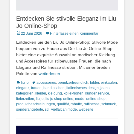
Entdecken Sie stilvolle Eleganz im Liu
Jo Online-Shop
Posted
22 Juni 2026
Hinterlasse einen Kommentar
on
Entdecken Sie den Liu Jo Online-Shop: Stilvolle Mode
bequem von zu Hause aus Der Liu Jo Online-Shop
bietet eine exquisite Auswahl an modischer Kleidung
und Accessoires für stilbewusste Frauen, die nach
Eleganz und Raffinesse streben. Mit einer breiten
Palette von
weiterlesen…
Kategorien
Schlagworte
liu jo
accessoires
,
benutzerfreundlich
,
bilder
,
einkaufen
,
eleganz
,
frauen
,
handtaschen
,
italienisches design
,
jeans
,
kategorien
,
kleider
,
kleidung
,
kollektionen
,
kundenservice
,
lieferzeiten
,
liu jo
,
liu jo shop online
,
mode
,
online-shop
,
produktbeschreibungen
,
qualität
,
rabatte
,
raffinesse
,
schmuck
,
sonderangebote
,
stil
,
vielfalt an mode
,
webseite