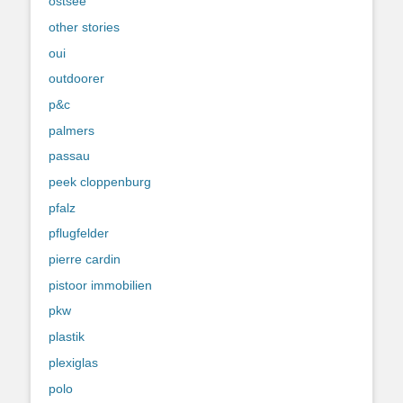
ostsee
other stories
oui
outdoorer
p&c
palmers
passau
peek cloppenburg
pfalz
pflugfelder
pierre cardin
pistoor immobilien
pkw
plastik
plexiglas
polo