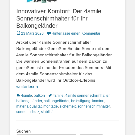
Innovativer Komfort: Der 4smile
Sonnenschirmhalter für Ihr
Balkongeländer
Posted
23 März 2026
Hinterlasse einen Kommentar
on
Artikel über 4smile Sonnenschirmhalter
Balkongeländer Genießen Sie die Sonne mit dem
4smile Sonnenschirmhalter für Ihr Balkongeländer
Die warmen Sonnenstrahlen auf dem Balkon zu
genießen, ist eine der Freuden des Sommers. Mit
dem 4smile Sonnenschirmhalter für das
Balkongeländer wird Ihr Outdoor-Erlebnis
weiterlesen…
Kategorien
Schlagworte
4smile
,
balkon
4smile
,
4smile sonnenschirmhalter
balkongeländer
,
balkongeländer
,
befestigung
,
komfort
,
materialqualität
,
montage
,
sicherheit
,
sonnenschirmhalter
,
sonnenschutz
,
stabilität
Suchen