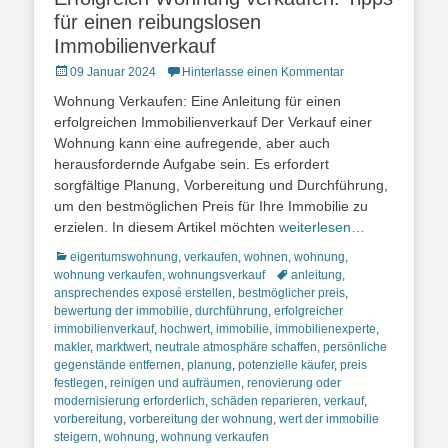
für einen reibungslosen
Immobilienverkauf
Posted
09 Januar 2024
Hinterlasse einen Kommentar
on
Wohnung Verkaufen: Eine Anleitung für einen
erfolgreichen Immobilienverkauf Der Verkauf einer
Wohnung kann eine aufregende, aber auch
herausfordernde Aufgabe sein. Es erfordert
sorgfältige Planung, Vorbereitung und Durchführung,
um den bestmöglichen Preis für Ihre Immobilie zu
erzielen. In diesem Artikel möchten
weiterlesen…
Kategorien
eigentumswohnung
,
verkaufen
,
wohnen
,
wohnung
,
Schlagworte
wohnung verkaufen
,
wohnungsverkauf
anleitung
,
ansprechendes exposé erstellen
,
bestmöglicher preis
,
bewertung der immobilie
,
durchführung
,
erfolgreicher
immobilienverkauf
,
hochwert
,
immobilie
,
immobilienexperte
,
makler
,
marktwert
,
neutrale atmosphäre schaffen
,
persönliche
gegenstände entfernen
,
planung
,
potenzielle käufer
,
preis
festlegen
,
reinigen und aufräumen
,
renovierung oder
modernisierung erforderlich
,
schäden reparieren
,
verkauf
,
vorbereitung
,
vorbereitung der wohnung
,
wert der immobilie
steigern
,
wohnung
,
wohnung verkaufen