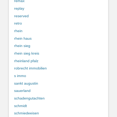
remax
replay
reserved
retro
rhein
rhein haus
rhein sieg
rhein sieg kreis
rheinland pfalz
robrecht immobilien
s immo
sankt augustin
sauerland
schadengutachten
schmidt
schmiedeeisen