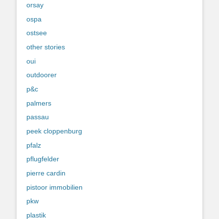
orsay
ospa
ostsee
other stories
oui
outdoorer
p&c
palmers
passau
peek cloppenburg
pfalz
pflugfelder
pierre cardin
pistoor immobilien
pkw
plastik