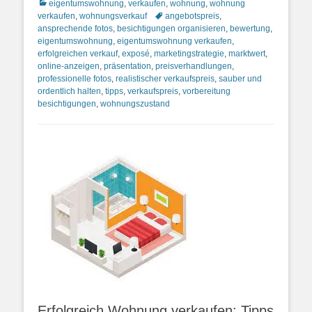
Kategorien
eigentumswohnung
,
verkaufen
,
wohnung
,
wohnung
Schlagworte
verkaufen
,
wohnungsverkauf
angebotspreis
,
ansprechende fotos
,
besichtigungen organisieren
,
bewertung
,
eigentumswohnung
,
eigentumswohnung verkaufen
,
erfolgreichen verkauf
,
exposé
,
marketingstrategie
,
marktwert
,
online-anzeigen
,
präsentation
,
preisverhandlungen
,
professionelle fotos
,
realistischer verkaufspreis
,
sauber und
ordentlich halten
,
tipps
,
verkaufspreis
,
vorbereitung
besichtigungen
,
wohnungszustand
Erfolgreich Wohnung verkaufen: Tipps