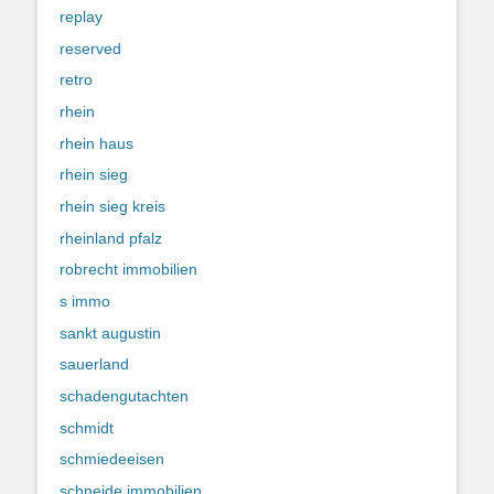
replay
reserved
retro
rhein
rhein haus
rhein sieg
rhein sieg kreis
rheinland pfalz
robrecht immobilien
s immo
sankt augustin
sauerland
schadengutachten
schmidt
schmiedeeisen
schneide immobilien