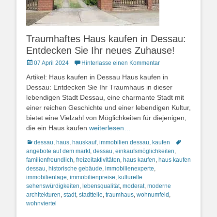
Traumhaftes Haus kaufen in Dessau:
Entdecken Sie Ihr neues Zuhause!
Posted
07 April 2024
Hinterlasse einen Kommentar
on
Artikel: Haus kaufen in Dessau Haus kaufen in
Dessau: Entdecken Sie Ihr Traumhaus in dieser
lebendigen Stadt Dessau, eine charmante Stadt mit
einer reichen Geschichte und einer lebendigen Kultur,
bietet eine Vielzahl von Möglichkeiten für diejenigen,
die ein Haus kaufen
weiterlesen…
Kategorien
Schlagworte
dessau
,
haus
,
hauskauf
,
immobilien dessau
,
kaufen
angebote auf dem markt
,
dessau
,
einkaufsmöglichkeiten
,
familienfreundlich
,
freizeitaktivitäten
,
haus kaufen
,
haus kaufen
dessau
,
historische gebäude
,
immobilienexperte
,
immobilienlage
,
immobilienpreise
,
kulturelle
sehenswürdigkeiten
,
lebensqualität
,
moderat
,
moderne
architekturen
,
stadt
,
stadtteile
,
traumhaus
,
wohnumfeld
,
wohnviertel