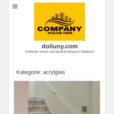
dolluny.com
Entdecke, erlebe und genieße Bergisch Gladbach
Kategorie:
acrylglas