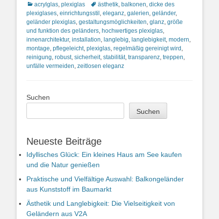
Kategorien
Schlagworte
acrylglas
,
plexiglas
ästhetik
,
balkonen
,
dicke des
plexiglases
,
einrichtungsstil
,
eleganz
,
galerien
,
geländer
,
geländer plexiglas
,
gestaltungsmöglichkeiten
,
glanz
,
größe
und funktion des geländers
,
hochwertiges plexiglas
,
innenarchitektur
,
installation
,
langlebig
,
langlebigkeit
,
modern
,
montage
,
pflegeleicht
,
plexiglas
,
regelmäßig gereinigt wird
,
reinigung
,
robust
,
sicherheit
,
stabilität
,
transparenz
,
treppen
,
unfälle vermeiden
,
zeitlosen eleganz
Suchen
Suchen
Neueste Beiträge
Idyllisches Glück: Ein kleines Haus am See kaufen
und die Natur genießen
Praktische und Vielfältige Auswahl: Balkongeländer
aus Kunststoff im Baumarkt
Ästhetik und Langlebigkeit: Die Vielseitigkeit von
Geländern aus V2A