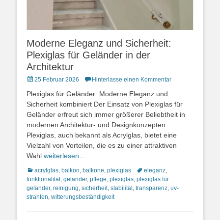
Moderne Eleganz und Sicherheit:
Plexiglas für Geländer in der
Architektur
Posted
25 Februar 2026
Hinterlasse einen Kommentar
on
Plexiglas für Geländer: Moderne Eleganz und
Sicherheit kombiniert Der Einsatz von Plexiglas für
Geländer erfreut sich immer größerer Beliebtheit in
modernen Architektur- und Designkonzepten.
Plexiglas, auch bekannt als Acrylglas, bietet eine
Vielzahl von Vorteilen, die es zu einer attraktiven
Wahl
weiterlesen…
Kategorien
Schlagworte
acrylglas
,
balkon
,
balkone
,
plexiglas
eleganz
,
funktionalität
,
geländer
,
pflege
,
plexiglas
,
plexiglas für
geländer
,
reinigung
,
sicherheit
,
stabilität
,
transparenz
,
uv-
strahlen
,
witterungsbeständigkeit