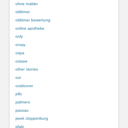
ohne makler
oldtimer
oldtimer bewertung
online apotheke
only
orsay
ospa
ostsee
other stories
oui
outdoorer
p&c
palmers
passau
peek cloppenburg
pfalz