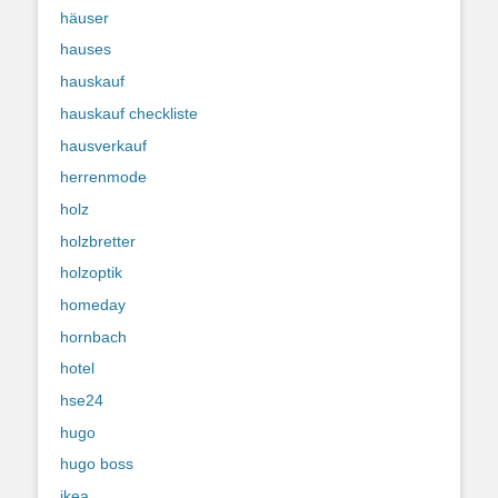
häuser
hauses
hauskauf
hauskauf checkliste
hausverkauf
herrenmode
holz
holzbretter
holzoptik
homeday
hornbach
hotel
hse24
hugo
hugo boss
ikea