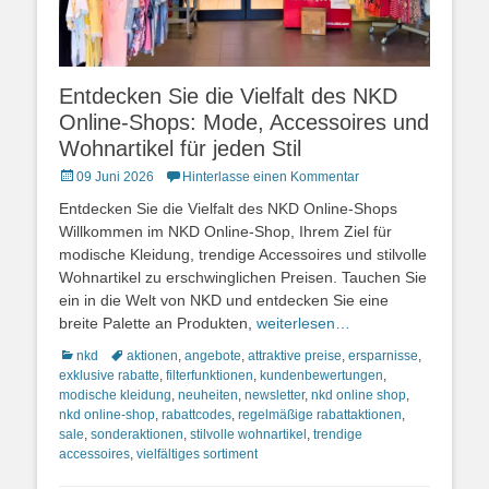
Entdecken Sie die Vielfalt des NKD
Online-Shops: Mode, Accessoires und
Wohnartikel für jeden Stil
Posted
09 Juni 2026
Hinterlasse einen Kommentar
on
Entdecken Sie die Vielfalt des NKD Online-Shops
Willkommen im NKD Online-Shop, Ihrem Ziel für
modische Kleidung, trendige Accessoires und stilvolle
Wohnartikel zu erschwinglichen Preisen. Tauchen Sie
ein in die Welt von NKD und entdecken Sie eine
breite Palette an Produkten,
weiterlesen…
Kategorien
Schlagworte
nkd
aktionen
,
angebote
,
attraktive preise
,
ersparnisse
,
exklusive rabatte
,
filterfunktionen
,
kundenbewertungen
,
modische kleidung
,
neuheiten
,
newsletter
,
nkd online shop
,
nkd online-shop
,
rabattcodes
,
regelmäßige rabattaktionen
,
sale
,
sonderaktionen
,
stilvolle wohnartikel
,
trendige
accessoires
,
vielfältiges sortiment