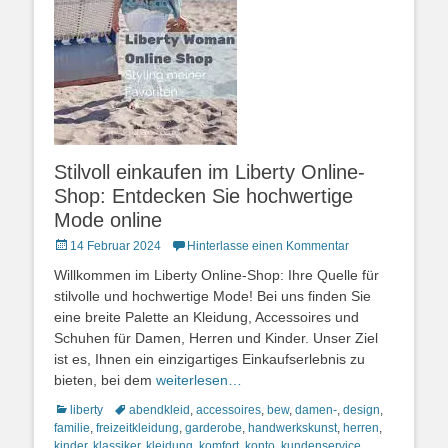
Stilvoll einkaufen im Liberty Online-
Shop: Entdecken Sie hochwertige
Mode online
Posted
14 Februar 2024
Hinterlasse einen Kommentar
on
Willkommen im Liberty Online-Shop: Ihre Quelle für
stilvolle und hochwertige Mode! Bei uns finden Sie
eine breite Palette an Kleidung, Accessoires und
Schuhen für Damen, Herren und Kinder. Unser Ziel
ist es, Ihnen ein einzigartiges Einkaufserlebnis zu
bieten, bei dem
weiterlesen…
Kategorien
Schlagworte
liberty
abendkleid
,
accessoires
,
bew
,
damen-
,
design
,
familie
,
freizeitkleidung
,
garderobe
,
handwerkskunst
,
herren
,
kinder
,
klassiker
,
kleidung
,
komfort
,
konto
,
kundenservice
,