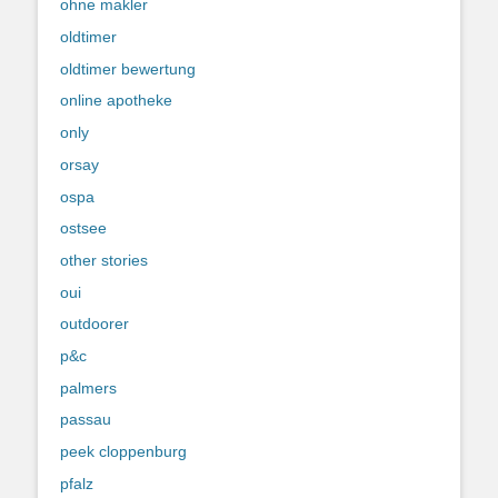
ohne makler
oldtimer
oldtimer bewertung
online apotheke
only
orsay
ospa
ostsee
other stories
oui
outdoorer
p&c
palmers
passau
peek cloppenburg
pfalz