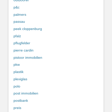
outdoorer
p&c
palmers
passau
peek cloppenburg
pfalz
pflugfelder
pierre cardin
pistoor immobilien
pkw
plastik
plexiglas
polo
post immobilien
postbank
preis