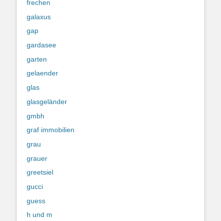
frechen
galaxus
gap
gardasee
garten
gelaender
glas
glasgeländer
gmbh
graf immobilien
grau
grauer
greetsiel
gucci
guess
h und m