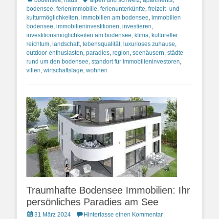
bodensee
,
haus
alpen und schweiz
,
apartments
,
bodensee
,
ferienimmobilie
,
ferienunterkünfte
,
freizeit- und
kulturmöglichkeiten
,
immobilien am bodensee
,
immobilien
bodensee
,
immobilieninvestitionen
,
investieren
,
investitionsmöglichkeiten am bodensee
,
klima
,
kultureller
reichtum
,
landschaft
,
lebensqualität
,
luxuriöses zuhause
,
outdoor-enthusiasten
,
paradies
,
region
,
seehäusern
,
städte
rund um den bodensee
,
standort für immobilieninvestoren
,
villen
,
wirtschaftslage
,
wohnen
Traumhafte Bodensee Immobilien: Ihr
persönliches Paradies am See
Posted
31 März 2024
Hinterlasse einen Kommentar