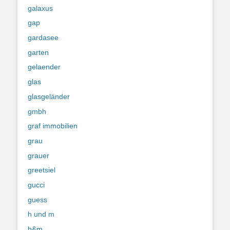
galaxus
gap
gardasee
garten
gelaender
glas
glasgeländer
gmbh
graf immobilien
grau
grauer
greetsiel
gucci
guess
h und m
h&m