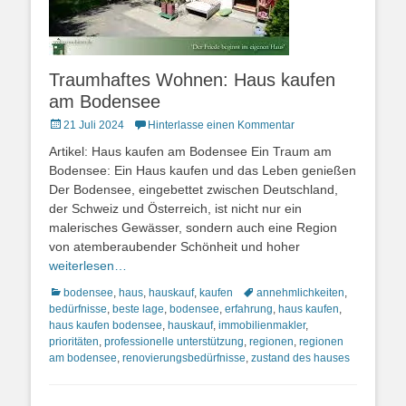
Traumhaftes Wohnen: Haus kaufen
am Bodensee
Posted
21 Juli 2024
Hinterlasse einen Kommentar
on
Artikel: Haus kaufen am Bodensee Ein Traum am
Bodensee: Ein Haus kaufen und das Leben genießen
Der Bodensee, eingebettet zwischen Deutschland,
der Schweiz und Österreich, ist nicht nur ein
malerisches Gewässer, sondern auch eine Region
von atemberaubender Schönheit und hoher
weiterlesen…
Kategorien
Schlagworte
bodensee
,
haus
,
hauskauf
,
kaufen
annehmlichkeiten
,
bedürfnisse
,
beste lage
,
bodensee
,
erfahrung
,
haus kaufen
,
haus kaufen bodensee
,
hauskauf
,
immobilienmakler
,
prioritäten
,
professionelle unterstützung
,
regionen
,
regionen
am bodensee
,
renovierungsbedürfnisse
,
zustand des hauses