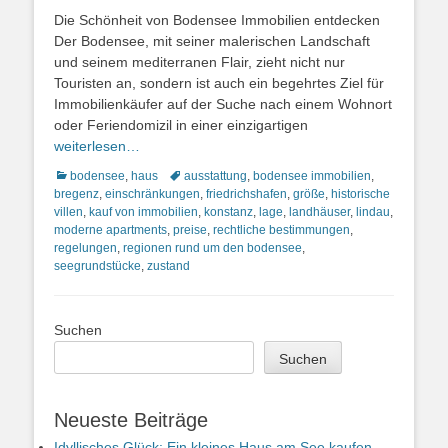
on
Die Schönheit von Bodensee Immobilien entdecken
Der Bodensee, mit seiner malerischen Landschaft
und seinem mediterranen Flair, zieht nicht nur
Touristen an, sondern ist auch ein begehrtes Ziel für
Immobilienkäufer auf der Suche nach einem Wohnort
oder Feriendomizil in einer einzigartigen
weiterlesen…
Kategorien
Schlagworte
bodensee
,
haus
ausstattung
,
bodensee immobilien
,
bregenz
,
einschränkungen
,
friedrichshafen
,
größe
,
historische
villen
,
kauf von immobilien
,
konstanz
,
lage
,
landhäuser
,
lindau
,
moderne apartments
,
preise
,
rechtliche bestimmungen
,
regelungen
,
regionen rund um den bodensee
,
seegrundstücke
,
zustand
Suchen
Suchen
Neueste Beiträge
Idyllisches Glück: Ein kleines Haus am See kaufen