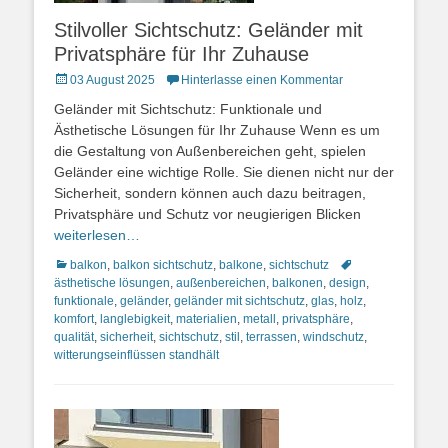
Stilvoller Sichtschutz: Geländer mit
Privatsphäre für Ihr Zuhause
Posted
03 August 2025
Hinterlasse einen Kommentar
on
Geländer mit Sichtschutz: Funktionale und
Ästhetische Lösungen für Ihr Zuhause Wenn es um
die Gestaltung von Außenbereichen geht, spielen
Geländer eine wichtige Rolle. Sie dienen nicht nur der
Sicherheit, sondern können auch dazu beitragen,
Privatsphäre und Schutz vor neugierigen Blicken
weiterlesen…
Kategorien
Schlagworte
balkon
,
balkon sichtschutz
,
balkone
,
sichtschutz
ästhetische lösungen
,
außenbereichen
,
balkonen
,
design
,
funktionale
,
geländer
,
geländer mit sichtschutz
,
glas
,
holz
,
komfort
,
langlebigkeit
,
materialien
,
metall
,
privatsphäre
,
qualität
,
sicherheit
,
sichtschutz
,
stil
,
terrassen
,
windschutz
,
witterungseinflüssen standhält