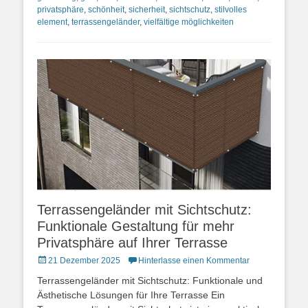
privatsphäre
,
schönheit
,
sicherheit
,
sichtschutz
,
stilvolles
element
,
terrassengeländer
,
vielfältige möglichkeiten
Terrassengeländer mit Sichtschutz:
Funktionale Gestaltung für mehr
Privatsphäre auf Ihrer Terrasse
Posted
21 Dezember 2025
Hinterlasse einen Kommentar
on
Terrassengeländer mit Sichtschutz: Funktionale und
Ästhetische Lösungen für Ihre Terrasse Ein