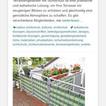
Terrassengeländer mit Sichtschutz ist eine praktische
und ästhetische Lösung, um Ihre Terrasse vor
neugierigen Blicken zu schützen und gleichzeitig eine
gemütliche Atmosphäre zu schaffen. Es gibt
verschiedene Möglichkeiten, wie
weiterlesen…
Kategorien
Schlagworte
balkon sichtschutz
,
balkone
,
sichtschutz
ästhetische
lösungen
,
bauvorschriften
,
befestigungsmethoden
,
designs
,
funktionale lösungen
,
genehmigung
,
gestaltungselement
,
höhe
,
materialien
,
privatsphäre
,
sicherheitsvorkehrung
,
sichtschutz
,
sichtschutzelemente
,
terrassengeländer
,
vorteile