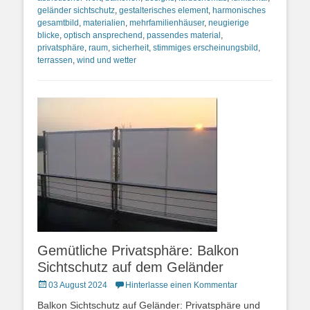
geländer sichtschutz
,
gestalterisches element
,
harmonisches
gesamtbild
,
materialien
,
mehrfamilienhäuser
,
neugierige
blicke
,
optisch ansprechend
,
passendes material
,
privatsphäre
,
raum
,
sicherheit
,
stimmiges erscheinungsbild
,
terrassen
,
wind und wetter
Gemütliche Privatsphäre: Balkon
Sichtschutz auf dem Geländer
Posted
03 August 2024
Hinterlasse einen Kommentar
on
Balkon Sichtschutz auf Geländer: Privatsphäre und