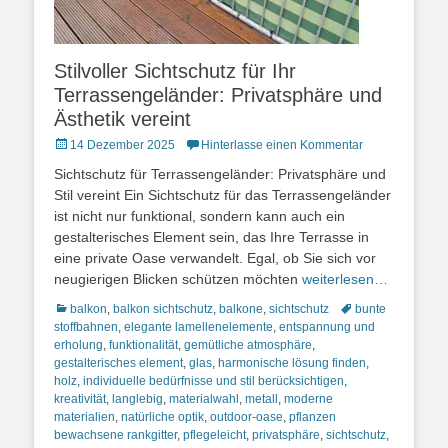
Stilvoller Sichtschutz für Ihr
Terrassengeländer: Privatsphäre und
Ästhetik vereint
Posted
14 Dezember 2025
Hinterlasse einen Kommentar
on
Sichtschutz für Terrassengeländer: Privatsphäre und
Stil vereint Ein Sichtschutz für das Terrassengeländer
ist nicht nur funktional, sondern kann auch ein
gestalterisches Element sein, das Ihre Terrasse in
eine private Oase verwandelt. Egal, ob Sie sich vor
neugierigen Blicken schützen möchten
weiterlesen…
Kategorien
Schlagworte
balkon
,
balkon sichtschutz
,
balkone
,
sichtschutz
bunte
stoffbahnen
,
elegante lamellenelemente
,
entspannung und
erholung
,
funktionalität
,
gemütliche atmosphäre
,
gestalterisches element
,
glas
,
harmonische lösung finden
,
holz
,
individuelle bedürfnisse und stil berücksichtigen
,
kreativität
,
langlebig
,
materialwahl
,
metall
,
moderne
materialien
,
natürliche optik
,
outdoor-oase
,
pflanzen
bewachsene rankgitter
,
pflegeleicht
,
privatsphäre
,
sichtschutz
,