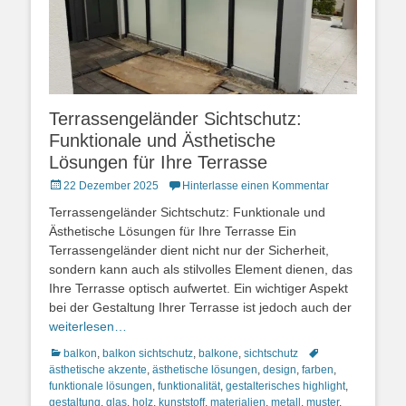
Terrassengeländer Sichtschutz:
Funktionale und Ästhetische
Lösungen für Ihre Terrasse
Posted
22 Dezember 2025
Hinterlasse einen Kommentar
on
Terrassengeländer Sichtschutz: Funktionale und
Ästhetische Lösungen für Ihre Terrasse Ein
Terrassengeländer dient nicht nur der Sicherheit,
sondern kann auch als stilvolles Element dienen, das
Ihre Terrasse optisch aufwertet. Ein wichtiger Aspekt
bei der Gestaltung Ihrer Terrasse ist jedoch auch der
weiterlesen…
Kategorien
Schlagworte
balkon
,
balkon sichtschutz
,
balkone
,
sichtschutz
ästhetische akzente
,
ästhetische lösungen
,
design
,
farben
,
funktionale lösungen
,
funktionalität
,
gestalterisches highlight
,
gestaltung
,
glas
,
holz
,
kunststoff
,
materialien
,
metall
,
muster
,