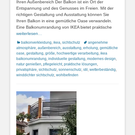
Ihren Außenbereich Der Balkon ist ein Ort der
Entspannung und des Genusses im Freien. Mit der
richtigen Gestaltung und Ausstattung können Sie
Ihren Balkon in eine gemütliche Oase verwandeln.
Eine Balkonumrandung von IKEA bietet praktische
weiterlesen…
Kategorien
Schlagworte
balkonverkleidung
,
ikea
,
sichtschutz
angenehme
atmosphäre
,
außenbereich
,
ausstattung
,
erholung
,
gemütliche
oase
,
gestaltung
,
größe
,
hochwertige verarbeitung
,
ikea
balkonumrandung
,
individuelle gestaltung
,
modernes design
,
natur genießen
,
pflegeleicht
,
praktische lösungen
,
privatsphäre
,
sichtschutz
,
sonnenschutz
,
stil
,
wetterbeständig
,
winddichter sichtschutz
,
wohlbefinden