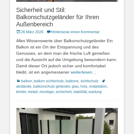
Sicherheit und Stil:
Balkonschutzgeländer für Ihren
Außenbereich
Posted
26 März 2026
Hinterlasse einen Kommentar
on
Alles Wissenswerte über Balkonschutzgeländer Ein
Balkon ist ein Ort der Entspannung und des
Genusses, an dem man die frische Luft genießen
und die Aussicht auf die Umgebung bewundern kann.
Damit dieser Ort jedoch sicher und komfortabel
bleibt, ist ein angemessener
weiterlesen…
Kategorien
Schlagworte
balkon
,
balkon sichtschutz
,
balkone
,
sichtschutz
abstände
,
balkonschutz geländer
,
glas
,
holz
,
installation
,
kinder
,
metall
,
montage
,
sicherheit
,
stabilität
,
wartung