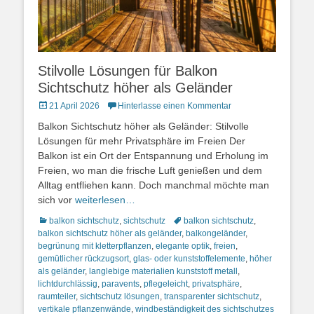
Stilvolle Lösungen für Balkon
Sichtschutz höher als Geländer
Posted
21 April 2026
Hinterlasse einen Kommentar
on
Balkon Sichtschutz höher als Geländer: Stilvolle
Lösungen für mehr Privatsphäre im Freien Der
Balkon ist ein Ort der Entspannung und Erholung im
Freien, wo man die frische Luft genießen und dem
Alltag entfliehen kann. Doch manchmal möchte man
sich vor
weiterlesen…
Kategorien
Schlagworte
balkon sichtschutz
,
sichtschutz
balkon sichtschutz
,
balkon sichtschutz höher als geländer
,
balkongeländer
,
begrünung mit kletterpflanzen
,
elegante optik
,
freien
,
gemütlicher rückzugsort
,
glas- oder kunststoffelemente
,
höher
als geländer
,
langlebige materialien kunststoff metall
,
lichtdurchlässig
,
paravents
,
pflegeleicht
,
privatsphäre
,
raumteiler
,
sichtschutz lösungen
,
transparenter sichtschutz
,
vertikale pflanzenwände
,
windbeständigkeit des sichtschutzes