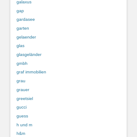
galaxus
gap
gardasee
garten
gelaender
glas
glasgeländer
gmbh
graf immobilien
grau
grauer
greetsiel
gucci
guess
h und m
h&m