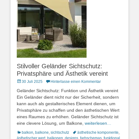
Stilvoller Geländer Sichtschutz:
Privatsphäre und Ästhetik vereint
Posted
30 Juli 2025
Hinterlasse einen Kommentar
on
Geländer Sichtschutz: Funktion und Ästhetik vereint
Ein Geländer dient nicht nur der Sicherheit, sondern
kann auch als gestalterisches Element dienen, um
Privatsphäre zu schaffen und den ästhetischen Wert
eines Raumes zu erhöhen. Geländer Sichtschutz ist
eine clevere Lösung, um Balkone,
weiterlesen…
Kategorien
Schlagworte
balkon
,
balkone
,
sichtschutz
ästhetische komponente
,
ästhetischer wert
,
balkonen
,
designs
,
farbschemas
,
funktional
,