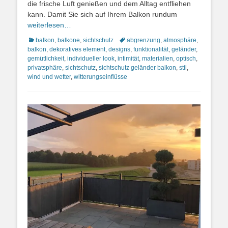
die frische Luft genießen und dem Alltag entfliehen
kann. Damit Sie sich auf Ihrem Balkon rundum
weiterlesen…
Kategorien
Schlagworte
balkon
,
balkone
,
sichtschutz
abgrenzung
,
atmosphäre
,
balkon
,
dekoratives element
,
designs
,
funktionalität
,
geländer
,
gemütlichkeit
,
individueller look
,
intimität
,
materialien
,
optisch
,
privatsphäre
,
sichtschutz
,
sichtschutz geländer balkon
,
stil
,
wind und wetter
,
witterungseinflüsse