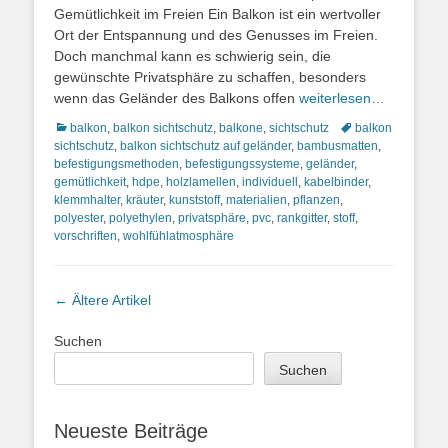
Gemütlichkeit im Freien Ein Balkon ist ein wertvoller
Ort der Entspannung und des Genusses im Freien.
Doch manchmal kann es schwierig sein, die
gewünschte Privatsphäre zu schaffen, besonders
wenn das Geländer des Balkons offen
weiterlesen…
Kategorien
Schlagworte
balkon
,
balkon sichtschutz
,
balkone
,
sichtschutz
balkon
sichtschutz
,
balkon sichtschutz auf geländer
,
bambusmatten
,
befestigungsmethoden
,
befestigungssysteme
,
geländer
,
gemütlichkeit
,
hdpe
,
holzlamellen
,
individuell
,
kabelbinder
,
klemmhalter
,
kräuter
,
kunststoff
,
materialien
,
pflanzen
,
polyester
,
polyethylen
,
privatsphäre
,
pvc
,
rankgitter
,
stoff
,
vorschriften
,
wohlfühlatmosphäre
Artikel-
←
Ältere Artikel
Navigation
Suchen
Suchen
Neueste Beiträge