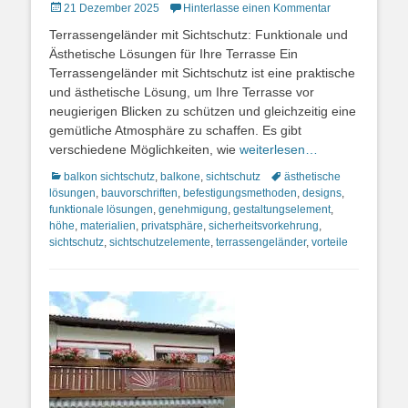
Posted
21 Dezember 2025
Hinterlasse einen Kommentar
on
Terrassengeländer mit Sichtschutz: Funktionale und
Ästhetische Lösungen für Ihre Terrasse Ein
Terrassengeländer mit Sichtschutz ist eine praktische
und ästhetische Lösung, um Ihre Terrasse vor
neugierigen Blicken zu schützen und gleichzeitig eine
gemütliche Atmosphäre zu schaffen. Es gibt
verschiedene Möglichkeiten, wie
weiterlesen…
Kategorien
Schlagworte
balkon sichtschutz
,
balkone
,
sichtschutz
ästhetische
lösungen
,
bauvorschriften
,
befestigungsmethoden
,
designs
,
funktionale lösungen
,
genehmigung
,
gestaltungselement
,
höhe
,
materialien
,
privatsphäre
,
sicherheitsvorkehrung
,
sichtschutz
,
sichtschutzelemente
,
terrassengeländer
,
vorteile