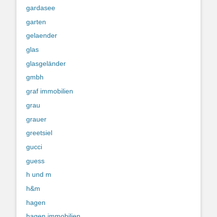
gardasee
garten
gelaender
glas
glasgeländer
gmbh
graf immobilien
grau
grauer
greetsiel
gucci
guess
h und m
h&m
hagen
hagen immobilien