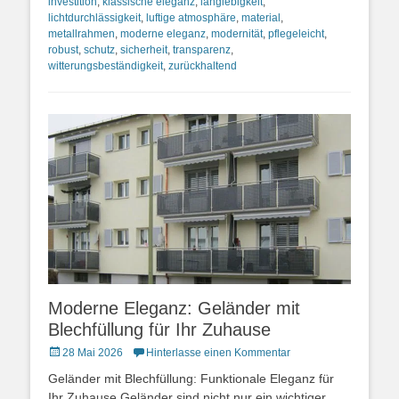
investition
,
klassische eleganz
,
langlebigkeit
,
lichtdurchlässigkeit
,
luftige atmosphäre
,
material
,
metallrahmen
,
moderne eleganz
,
modernität
,
pflegeleicht
,
robust
,
schutz
,
sicherheit
,
transparenz
,
witterungsbeständigkeit
,
zurückhaltend
Moderne Eleganz: Geländer mit
Blechfüllung für Ihr Zuhause
Posted
28 Mai 2026
Hinterlasse einen Kommentar
on
Geländer mit Blechfüllung: Funktionale Eleganz für
Ihr Zuhause Geländer sind nicht nur ein wichtiger