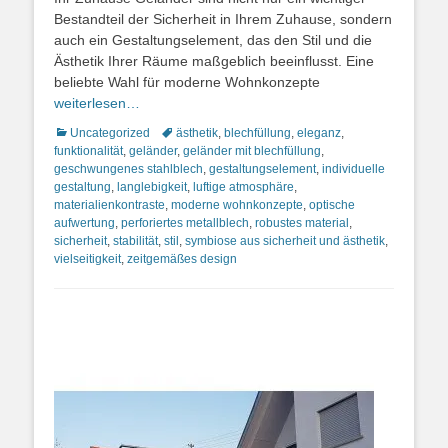
Bestandteil der Sicherheit in Ihrem Zuhause, sondern
auch ein Gestaltungselement, das den Stil und die
Ästhetik Ihrer Räume maßgeblich beeinflusst. Eine
beliebte Wahl für moderne Wohnkonzepte
weiterlesen…
Kategorien
Schlagworte
Uncategorized
ästhetik
,
blechfüllung
,
eleganz
,
funktionalität
,
geländer
,
geländer mit blechfüllung
,
geschwungenes stahlblech
,
gestaltungselement
,
individuelle
gestaltung
,
langlebigkeit
,
luftige atmosphäre
,
materialienkontraste
,
moderne wohnkonzepte
,
optische
aufwertung
,
perforiertes metallblech
,
robustes material
,
sicherheit
,
stabilität
,
stil
,
symbiose aus sicherheit und ästhetik
,
vielseitigkeit
,
zeitgemäßes design