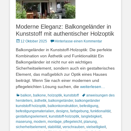
Moderne Eleganz: Balkongeländer in
Kunststoff mit authentischer Holzoptik
Posted
12 Oktober 2025
Hinterlasse einen Kommentar
on
Balkongeländer in Kunststoff-Holzoptik: Die perfekte
Kombination von Ästhetik und Funktionalität Ein
Balkongeländer ist nicht nur ein wichtiges
Sicherheitselement, sondern auch ein gestalterisches
Element, das maßgeblich zur Optik eines Hauses
beiträgt. Wenn Sie nach einer modernen und
pflegeleichten Lösung suchen, die
weiterlesen…
Kategorien
Schlagworte
balkon
,
balkone
,
holzoptik
,
kunststoff
anweisungen des
herstellers
,
ästhetik
,
balkongeländer
,
balkongeländer
kunststoff holzoptik
,
balkonkonstruktion
,
befestigung
,
befestigungsmaterialien
,
designs
,
farbgebung
,
funktionalität
,
gestaltungselement
,
kunststoff-holzoptik
,
langlebigkeit
,
maserung
,
modern
,
montage
,
pflegeleicht
,
planung
,
sicherheitselement
,
stabilität
,
verschrauben
,
vielseitigkeit
,