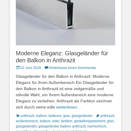
Moderne Eleganz: Glasgeländer für
den Balkon in Anthrazit
Posted
02 Juni 2026
Hinterlasse einen Kommentar
on
Glasgeländer für den Balkon in Anthrazit: Moderne
Eleganz für Ihren Außenbereich Ein Glasgeländer für
den Balkon in Anthrazit ist eine zeitgemäße und
stilvolle Wahl, um Ihrem Außenbereich eine moderne
Eleganz zu verleihen. Anthrazit als Farbton zeichnet
sich durch seine edle
weiterlesen…
Kategorien
Schlagworte
anthrazit
,
balkon
,
balkone
,
glas
,
glasgeländer
anthrazit
,
außenbereich
,
balkon
,
edel
,
farbton
,
gestaltungselement
,
glas
,
glasgeländer
,
glasgeländer balkon anthrazit
,
harmonisch
,