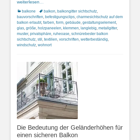
weiterlesen…
Kategorien
Schlagworte
balkone
balkon
,
balkongitter sichtschutz
,
bauvorschriften
,
befestigungsclips
,
charmesichtschutz auf dem
balkon erlaubt
,
farben
,
form
,
gebäude
,
gestaltungselement
,
glas
,
größe
,
holzpaneelen
,
klemmen
,
langlebig
,
metallgitter
,
muster
,
privatsphäre
,
ruheoase
,
schnürebester balkon
sichtschutz
,
stil
,
textilien
,
vorschriften
,
wetterbeständig
,
windschutz
,
wohnort
Die Bedeutung der Geländerhöhen für
einen sicheren Balkon