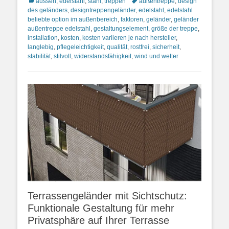
Kategorien
Schlagworte
aussen
,
edelstahl
,
stahl
,
treppen
außentreppe
,
design
des geländers
,
designtreppengeländer
,
edelstahl
,
edelstahl
beliebte option im außenbereich
,
faktoren
,
geländer
,
geländer
außentreppe edelstahl
,
gestaltungselement
,
größe der treppe
,
installation
,
kosten
,
kosten variieren je nach hersteller
,
langlebig
,
pflegeleichtigkeit
,
qualität
,
rostfrei
,
sicherheit
,
stabilität
,
stilvoll
,
widerstandsfähigkeit
,
wind und wetter
Terrassengeländer mit Sichtschutz:
Funktionale Gestaltung für mehr
Privatsphäre auf Ihrer Terrasse