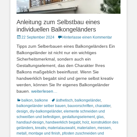
Anleitung zum Selbstbau eines
individuellen Balkongeländers
Posted
22 September 2024
Hinterlasse einen Kommentar
on
Tipps zum Selberbauen eines Balkongeländers Ein
Balkongeländer ist nicht nur ein wichtiges
Sicherheitsmerkmal, sondern auch ein
Gestaltungselement, das den Charakter Ihres
Balkons maßgeblich beeinflusst. Wenn Sie
handwerklich begabt sind und gerne selbst kreativ
werden, können Sie Ihr eigenes Balkongeländer
bauen.
weiterlesen…
Kategorien
Schlagworte
balkon
,
balkone
ästhetisch
,
balkongeländer
,
balkongeländer selber bauen
,
bauvorschriften
,
charakter
,
design
,
diy-balkongeländer
,
elemente schneiden und
schweißen und befestigen
,
gestaltungselement
,
glas
,
handlauf-design
,
handwerklich begabt
,
holz
,
konstruktion des
geländers
,
kreativ
,
materialauswahl
,
materialien
,
messen
,
metall
,
montage und finish
,
pfosten zuschneiden und