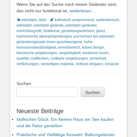
Wenn Sie auf der Suche nach einem Geländer sind,
das nicht nur funktional ist,
weiterlesen…
Kategorien
Schlagworte
edelstahl
,
stahl
ästhetisch ansprechend
,
außenbereich
,
edelstahl
,
edelstahl gelände
,
edelstahl geländer
,
einrichtungsstil
,
funktional
,
gestaltungselement
,
glanz
,
harmonische atmosphäredesigns und formen bei edelstahl
geländerngerade linien geschwungene
,
hohe
korrosionsbeständigkeit
,
innenbereich
,
klares design
,
klassische umgebungen
,
langlebigkeit
,
moderner touch
,
qualität
,
rostflecken
,
rustikale umgebungen
,
sicherheit
,
verfärbungen
,
vielseitiges material
,
zeitlose eleganz
,
zuhause
Suchen
Suchen
Neueste Beiträge
Idyllisches Glück: Ein kleines Haus am See kaufen
und die Natur genießen
Praktische und Vielfältige Auswahl: Balkongeländer