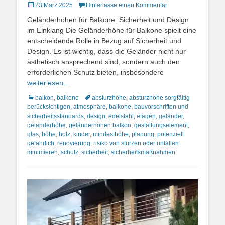
Posted
23 März 2025
Hinterlasse einen Kommentar
on
Geländerhöhen für Balkone: Sicherheit und Design
im Einklang Die Geländerhöhe für Balkone spielt eine
entscheidende Rolle in Bezug auf Sicherheit und
Design. Es ist wichtig, dass die Geländer nicht nur
ästhetisch ansprechend sind, sondern auch den
erforderlichen Schutz bieten, insbesondere
weiterlesen…
Kategorien
Schlagworte
balkon
,
balkone
absturzhöhe
,
absturzhöhe sorgfältig
berücksichtigen
,
atmosphäre
,
balkone
,
bauvorschriften und
sicherheitsstandards
,
design
,
edelstahl
,
etagen
,
geländer
,
geländerhöhe
,
geländerhöhen balkon
,
gestaltungselement
,
glas
,
höhe
,
holz
,
kinder
,
mindesthöhe
,
planung
,
potenziell
gefährlich
,
renovierung
,
risiko von stürzen oder unfällen
minimieren
,
schutz
,
sicherheit
,
sicherheitsmaßnahmen