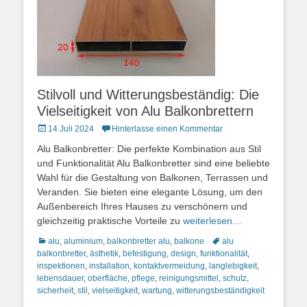
Stilvoll und Witterungsbeständig: Die
Vielseitigkeit von Alu Balkonbrettern
Posted
14 Juli 2024
Hinterlasse einen Kommentar
on
Alu Balkonbretter: Die perfekte Kombination aus Stil
und Funktionalität Alu Balkonbretter sind eine beliebte
Wahl für die Gestaltung von Balkonen, Terrassen und
Veranden. Sie bieten eine elegante Lösung, um den
Außenbereich Ihres Hauses zu verschönern und
gleichzeitig praktische Vorteile zu
weiterlesen…
Kategorien
Schlagworte
alu
,
aluminium
,
balkonbretter alu
,
balkone
alu
balkonbretter
,
ästhetik
,
befestigung
,
design
,
funktionalität
,
inspektionen
,
installation
,
kontaktvermeidung
,
langlebigkeit
,
lebensdauer
,
oberfläche
,
pflege
,
reinigungsmittel
,
schutz
,
sicherheit
,
stil
,
vielseitigkeit
,
wartung
,
witterungsbeständigkeit