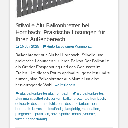
Stilvolle Alu-Balkonbretter bei
Hornbach: Praktische Lösungen für
Ihren Außenbereich
Posted
15 Juli 2025
Hinterlasse einen Kommentar
on
Balkonbretter aus Alu bei Hornbach: Stilvolle und
praktische Lösungen für Ihren Balkon Der Balkon ist
ein Ort der Entspannung und des Genusses im
Freien. Um diesen Raum optimal zu gestalten und zu
nutzen, sind Balkonbretter aus Aluminium eine
hervorragende Wahl.
weiterlesen…
Kategorien
Schlagworte
alu
,
balkonbretter alu
,
hornbach
alu balkonbretter
,
aluminium
,
ästhetisch
,
balkon
,
balkonbretter alu hornbach
,
dekorativ
,
designmöglichkeiten
,
designs
,
farben
,
holz
,
hornbach
,
korrosionsbeständig
,
langlebig
,
materialien
,
pflegeleicht
,
praktisch
,
privatsphäre
,
robust
,
vorteile
,
witterungsbeständig