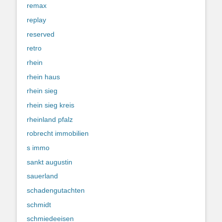
remax
replay
reserved
retro
rhein
rhein haus
rhein sieg
rhein sieg kreis
rheinland pfalz
robrecht immobilien
s immo
sankt augustin
sauerland
schadengutachten
schmidt
schmiedeeisen