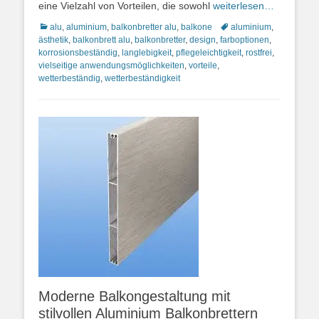
eine Vielzahl von Vorteilen, die sowohl
weiterlesen…
Kategorien
Schlagworte
alu
,
aluminium
,
balkonbretter alu
,
balkone
aluminium
,
ästhetik
,
balkonbrett alu
,
balkonbretter
,
design
,
farboptionen
,
korrosionsbeständig
,
langlebigkeit
,
pflegeleichtigkeit
,
rostfrei
,
vielseitige anwendungsmöglichkeiten
,
vorteile
,
wetterbeständig
,
wetterbeständigkeit
Moderne Balkongestaltung mit
stilvollen Aluminium Balkonbrettern