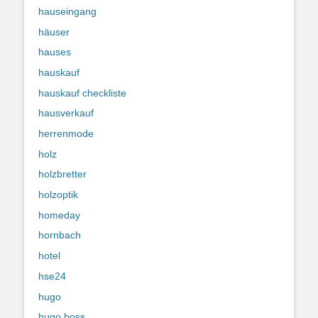
hauseingang
häuser
hauses
hauskauf
hauskauf checkliste
hausverkauf
herrenmode
holz
holzbretter
holzoptik
homeday
hornbach
hotel
hse24
hugo
hugo boss