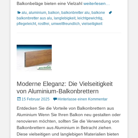
Balkonbeläge bieten eine Vielzahl
weiterlesen…
Kategorien
Schlagworte
alu
,
aluminium
,
balkon
,
balkonbretter alu
,
balkone
balkonbretter aus alu
,
langlebigkeit
,
leichtgewichtig
,
pflegeleicht
,
rostfrei
,
umweltfreundlich
,
vielseitigkeit
Moderne Eleganz: Die Vielseitigkeit
von Aluminium-Balkonbrettern
Posted
15 Februar 2025
Hinterlasse einen Kommentar
on
Entdecken Sie die Vorteile von Balkonbrettern aus
Aluminium Wenn Sie Ihren Balkon neu gestalten oder
renovieren möchten, sollten Sie die Verwendung von
Balkonbrettern aus Aluminium in Betracht ziehen.
Diese vielseitigen und langlebigen Materialien bieten