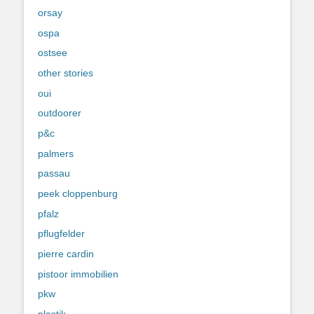
orsay
ospa
ostsee
other stories
oui
outdoorer
p&c
palmers
passau
peek cloppenburg
pfalz
pflugfelder
pierre cardin
pistoor immobilien
pkw