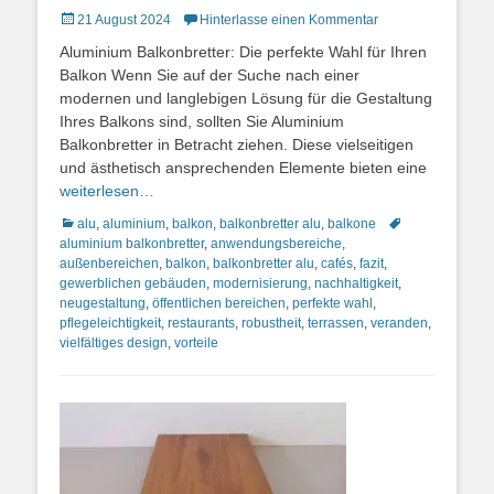
Posted
21 August 2024
Hinterlasse einen Kommentar
on
Aluminium Balkonbretter: Die perfekte Wahl für Ihren
Balkon Wenn Sie auf der Suche nach einer
modernen und langlebigen Lösung für die Gestaltung
Ihres Balkons sind, sollten Sie Aluminium
Balkonbretter in Betracht ziehen. Diese vielseitigen
und ästhetisch ansprechenden Elemente bieten eine
weiterlesen…
Kategorien
Schlagworte
alu
,
aluminium
,
balkon
,
balkonbretter alu
,
balkone
aluminium balkonbretter
,
anwendungsbereiche
,
außenbereichen
,
balkon
,
balkonbretter alu
,
cafés
,
fazit
,
gewerblichen gebäuden
,
modernisierung
,
nachhaltigkeit
,
neugestaltung
,
öffentlichen bereichen
,
perfekte wahl
,
pflegeleichtigkeit
,
restaurants
,
robustheit
,
terrassen
,
veranden
,
vielfältiges design
,
vorteile