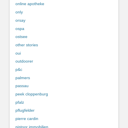
online apotheke
only
orsay
ospa
ostsee
other stories
oui
outdoorer
p&c
palmers
passau
peek cloppenburg
pfalz
pflugfelder
pierre cardin
pistoor immobilien