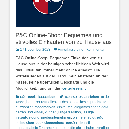
P&C Online-Shop: Bequemes und
stilvolles Einkaufen von zu Hause aus
Posted
17 November 2023
Hinterlasse einen Kommentar
on
P&C Online-Shop: Bequemes Einkaufen von zu
Hause aus In der heutigen schnelllebigen Welt wird
das Einkaufen immer mehr online erledigt. Die
Vorteile liegen auf der Hand: Kein Anstehen an der
Kasse, keine überfüllten Geschäfte und die
Möglichkeit, rund um die
weiterlesen…
Kategorien
Schlagworte
p&c
,
peek cloppenburg
accessoires
,
anstehen an der
kasse
,
benutzerfreundlichkeit des shops
,
bestellpro
,
breite
auswahl an modemarken
,
einkaufen
,
elegantes abendkleid
,
herren und kinder
,
kunden
,
lange tradition
,
lässige
freizeitkleidung
,
modeunternehmen
,
online erledigt
,
p&c
online shop
,
peek cloppenburg
,
persönlicher stil
,
produktpalette für damen
,
rund um die uhr
,
schuhe
,
trendige