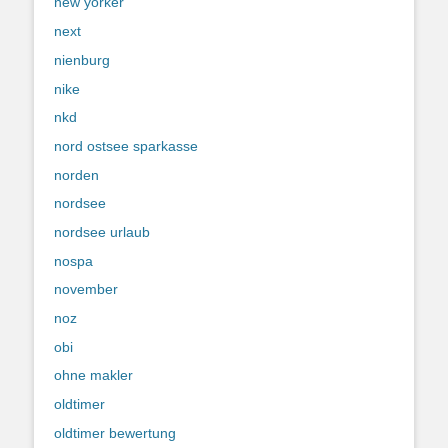
new yorker
next
nienburg
nike
nkd
nord ostsee sparkasse
norden
nordsee
nordsee urlaub
nospa
november
noz
obi
ohne makler
oldtimer
oldtimer bewertung