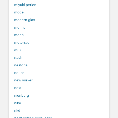
miyuki perlen
mode
modern glas
mohito
mona
motorrad
muji
nach
nestoria
neuss
new yorker
next
nienburg
nike
nkd
nord ostsee sparkasse