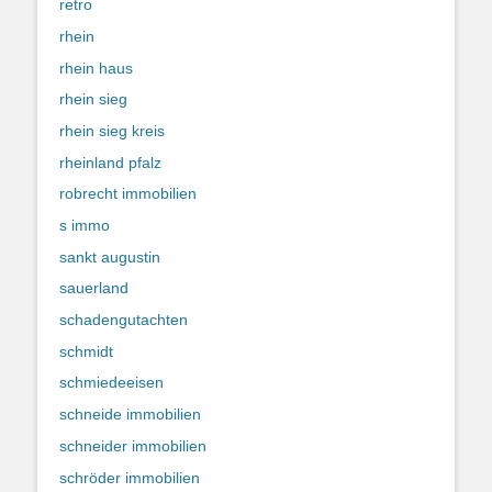
retro
rhein
rhein haus
rhein sieg
rhein sieg kreis
rheinland pfalz
robrecht immobilien
s immo
sankt augustin
sauerland
schadengutachten
schmidt
schmiedeeisen
schneide immobilien
schneider immobilien
schröder immobilien