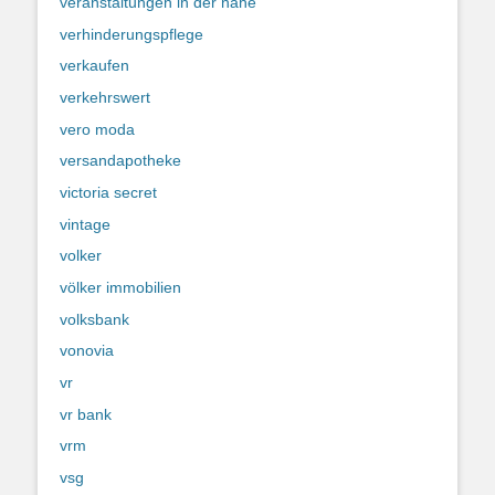
veranstaltungen in der nähe
verhinderungspflege
verkaufen
verkehrswert
vero moda
versandapotheke
victoria secret
vintage
volker
völker immobilien
volksbank
vonovia
vr
vr bank
vrm
vsg