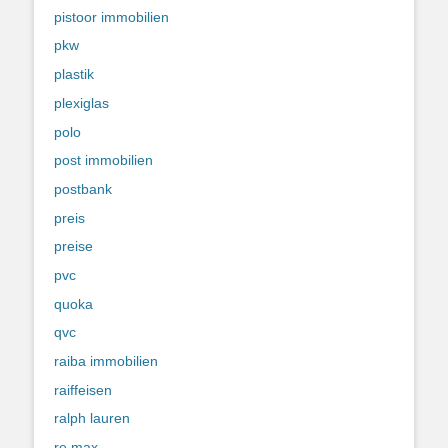
pistoor immobilien
pkw
plastik
plexiglas
polo
post immobilien
postbank
preis
preise
pvc
quoka
qvc
raiba immobilien
raiffeisen
ralph lauren
re max