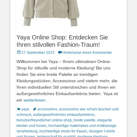
Yaya Online Shop: Entdecken Sie
Ihren stilvollen Fashion-Traum!
Posted
27 September 2023
Hinterlasse einen Kommentar
on
Willkommen bei Yaya – Ihrem ultimativen Online-
Shop für stilvolle und moderne Kleidung! Bei uns
finden Sie eine breite Palette an trendigen
Kleidungsstücken, Accessoires und vielem mehr, die
Ihren individuellen Stil unterstreichen und Ihnen ein
außergewöhnliches Einkaufserlebnis bieten. Yaya ist
ein
weiterlesen…
Kategorien
Schlagworte
yaya
accessoires
,
accessoires wie schals taschen und
schmuck
,
außergewöhnliches einkaufserlebnis
,
benutzerfreundlicher online-shop
,
breite palette
,
elegante
kleider und hosen
,
hochwertige materialien und erstklassige
verarbeitung
,
hochwertige mode für frauen
,
lässigen t-shirts
und blusen
,
leidenschaft für qualität
,
moderne kleidung
,