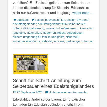
verleihen? Ein Edelstahlgeländer zum Selberbauen
könnte die ideale Lösung für Sie sein. Edelstahl ist
nicht nur äußerst robust und langlebig,
weiterlesen…
Kategorien
Schlagworte
edelstahl
balkon
,
bauvorschriften
,
design
,
diy-trend
,
edelstahlgeländer
,
edelstahlgeländer zum selber bauen
,
höhe
,
individualisierung
,
innen- und außenbereich
,
kreativität
,
langlebig
,
materialien
,
modernen
,
robust
,
selberbauen
,
sichere umgebung für familie und gäste
,
sicherheit
,
sicherheitsstandards
,
stabilität
,
terrasse
,
werkzeuge
,
zuhause
Schritt-für-Schritt-Anleitung zum
Selberbauen eines Edelstahlgeländers
Posted
27 September 2025
Hinterlasse einen Kommentar
on
Edelstahlgeländer selber bauen: Ein praktischer
Leitfaden Ein Edelstahlgeländer verleiht Ihrem