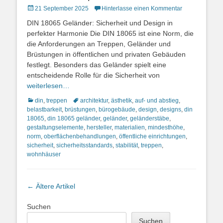
Posted
21 September 2025
Hinterlasse einen Kommentar
on
DIN 18065 Geländer: Sicherheit und Design in
perfekter Harmonie Die DIN 18065 ist eine Norm, die
die Anforderungen an Treppen, Geländer und
Brüstungen in öffentlichen und privaten Gebäuden
festlegt. Besonders das Geländer spielt eine
entscheidende Rolle für die Sicherheit von
weiterlesen…
Kategorien
Schlagworte
din
,
treppen
architektur
,
ästhetik
,
auf- und abstieg
,
belastbarkeit
,
brüstungen
,
bürogebäude
,
design
,
designs
,
din
18065
,
din 18065 geländer
,
geländer
,
geländerstäbe
,
gestaltungselemente
,
hersteller
,
materialien
,
mindesthöhe
,
norm
,
oberflächenbehandlungen
,
öffentliche einrichtungen
,
sicherheit
,
sicherheitsstandards
,
stabilität
,
treppen
,
wohnhäuser
Artikel-
←
Ältere Artikel
Navigation
Suchen
Suchen