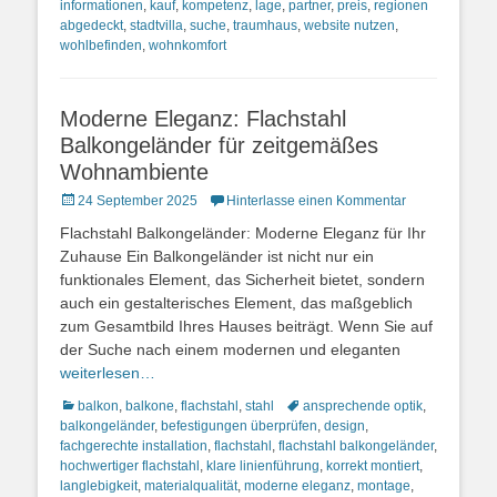
informationen
,
kauf
,
kompetenz
,
lage
,
partner
,
preis
,
regionen
abgedeckt
,
stadtvilla
,
suche
,
traumhaus
,
website nutzen
,
wohlbefinden
,
wohnkomfort
Moderne Eleganz: Flachstahl
Balkongeländer für zeitgemäßes
Wohnambiente
Posted
24 September 2025
Hinterlasse einen Kommentar
on
Flachstahl Balkongeländer: Moderne Eleganz für Ihr
Zuhause Ein Balkongeländer ist nicht nur ein
funktionales Element, das Sicherheit bietet, sondern
auch ein gestalterisches Element, das maßgeblich
zum Gesamtbild Ihres Hauses beiträgt. Wenn Sie auf
der Suche nach einem modernen und eleganten
weiterlesen…
Kategorien
Schlagworte
balkon
,
balkone
,
flachstahl
,
stahl
ansprechende optik
,
balkongeländer
,
befestigungen überprüfen
,
design
,
fachgerechte installation
,
flachstahl
,
flachstahl balkongeländer
,
hochwertiger flachstahl
,
klare linienführung
,
korrekt montiert
,
langlebigkeit
,
materialqualität
,
moderne eleganz
,
montage
,