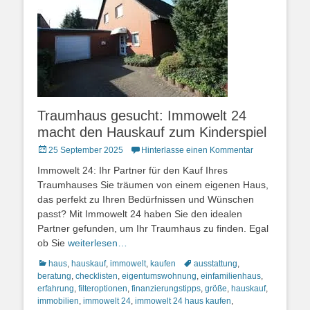
Traumhaus gesucht: Immowelt 24
macht den Hauskauf zum Kinderspiel
Posted
25 September 2025
Hinterlasse einen Kommentar
on
Immowelt 24: Ihr Partner für den Kauf Ihres
Traumhauses Sie träumen von einem eigenen Haus,
das perfekt zu Ihren Bedürfnissen und Wünschen
passt? Mit Immowelt 24 haben Sie den idealen
Partner gefunden, um Ihr Traumhaus zu finden. Egal
ob Sie
weiterlesen…
Kategorien
Schlagworte
haus
,
hauskauf
,
immowelt
,
kaufen
ausstattung
,
beratung
,
checklisten
,
eigentumswohnung
,
einfamilienhaus
,
erfahrung
,
filteroptionen
,
finanzierungstipps
,
größe
,
hauskauf
,
immobilien
,
immowelt 24
,
immowelt 24 haus kaufen
,