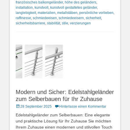
französisches balkongeländer
,
höhe des geländers
,
installation
,
kunstvoll
,
kunstvoll gestaltetes geländer
,
langlebigkeit
,
materialien
,
metallstäben
,
persönliche vorlieben
,
raffinesse
,
schmiedeeisen
,
schmiedeeisern
,
sicherheit
,
sicherheitsbarriere
,
stabilität
,
stile
,
verzierungen
Modern und Sicher: Edelstahlgeländer
zum Selberbauen für Ihr Zuhause
Posted
28 September 2025
Hinterlasse einen Kommentar
on
Edelstahlgeländer zum Selberbauen: Eine elegante
und praktische Lösung für Ihr Zuhause Sie möchten
Ihrem Zuhause einen modernen und stilvollen Touch