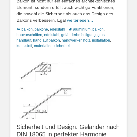
Balkon ist nicht nur ein einfaches architektonisches
Element, sondern erfüllt auch wichtige Funktionen,
die sowohl die Sicherheit als auch das Design des
Balkons verbessern. Egal
weiterlesen…
Kategorien
Schlagworte
balkon
,
balkone
,
edelstahl
aluminium
,
balkon
,
bauvorschriften
,
edelstahl
,
geländerbefestigung
,
glas
,
handlauf
,
handlauf balkon
,
handwerker
,
holz
,
installation
,
kunststoff
,
materialien
,
sicherheit
Sicherheit und Design: Geländer nach
DIN 18065 in perfekter Harmonie