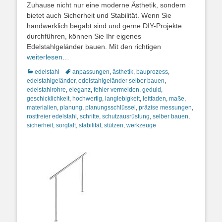
Zuhause nicht nur eine moderne Ästhetik, sondern
bietet auch Sicherheit und Stabilität. Wenn Sie
handwerklich begabt sind und gerne DIY-Projekte
durchführen, können Sie Ihr eigenes
Edelstahlgeländer bauen. Mit den richtigen
weiterlesen…
Kategorien
Schlagworte
edelstahl
anpassungen
,
ästhetik
,
bauprozess
,
edelstahlgeländer
,
edelstahlgeländer selber bauen
,
edelstahlrohre
,
eleganz
,
fehler vermeiden
,
geduld
,
geschicklichkeit
,
hochwertig
,
langlebigkeit
,
leitfaden
,
maße
,
materialien
,
planung
,
planungsschlüssel
,
präzise messungen
,
rostfreier edelstahl
,
schritte
,
schutzausrüstung
,
selber bauen
,
sicherheit
,
sorgfalt
,
stabilität
,
stützen
,
werkzeuge