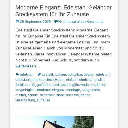
Moderne Eleganz: Edelstahl Geländer
Stecksystem für Ihr Zuhause
Posted
26 September 2025
Hinterlasse einen Kommentar
on
Edelstahl Geländer Stecksystem: Moderne Eleganz
für Ihr Zuhause Ein Edelstahl Geländer Stecksystem
ist eine zeitgemäße und elegante Lösung, um Ihrem
Zuhause einen Hauch von Modernität und Stil zu
verleihen. Diese innovativen Geländersysteme bieten
nicht nur Sicherheit und Schutz, sondern auch
weiterlesen…
Kategorien
Schlagworte
edelstahl
ästhetik
,
balkon
,
belastbar
,
design
,
edelstahl
,
edelstahl geländer stecksystem
,
einfach
,
einrichtungsstile
,
funktionalität
,
geländer stecksystem
,
glänzende oberfläche
,
langlebigkeit
,
moderne eleganz
,
montage
,
pflegeleicht
,
rostfrei
,
schutz
,
sicherheit
,
stabil
,
terrasse
,
treppe
,
verarbeitung
,
zuhause