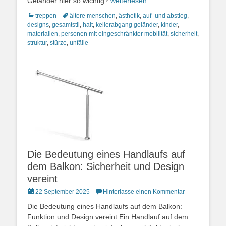
Geländer hier so wichtig?
weiterlesen…
Kategorien
Schlagworte
treppen
ältere menschen
,
ästhetik
,
auf- und abstieg
,
designs
,
gesamtstil
,
halt
,
kellerabgang geländer
,
kinder
,
materialien
,
personen mit eingeschränkter mobilität
,
sicherheit
,
struktur
,
stürze
,
unfälle
Die Bedeutung eines Handlaufs auf
dem Balkon: Sicherheit und Design
vereint
Posted
22 September 2025
Hinterlasse einen Kommentar
on
Die Bedeutung eines Handlaufs auf dem Balkon:
Funktion und Design vereint Ein Handlauf auf dem