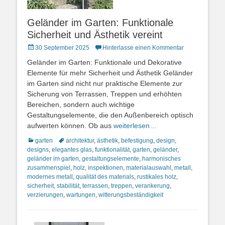
Geländer im Garten: Funktionale
Sicherheit und Ästhetik vereint
Posted
30 September 2025
Hinterlasse einen Kommentar
on
Geländer im Garten: Funktionale und Dekorative
Elemente für mehr Sicherheit und Ästhetik Geländer
im Garten sind nicht nur praktische Elemente zur
Sicherung von Terrassen, Treppen und erhöhten
Bereichen, sondern auch wichtige
Gestaltungselemente, die den Außenbereich optisch
aufwerten können. Ob aus
weiterlesen…
Kategorien
Schlagworte
garten
architektur
,
ästhetik
,
befestigung
,
design
,
designs
,
elegantes glas
,
funktionalität
,
garten
,
geländer
,
geländer im garten
,
gestaltungselemente
,
harmonisches
zusammenspiel
,
holz
,
inspektionen
,
materialauswahl
,
metall
,
modernes metall
,
qualität des materials
,
rustikales holz
,
sicherheit
,
stabilität
,
terrassen
,
treppen
,
verankerung
,
verzierungen
,
wartungen
,
witterungsbeständigkeit