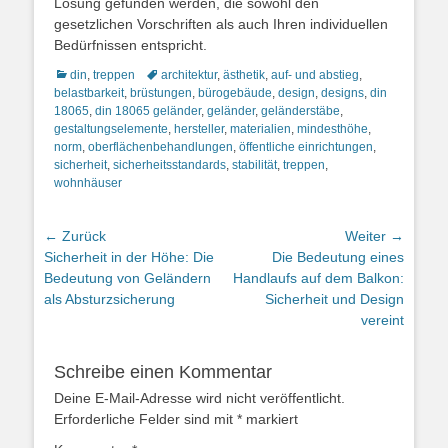
Lösung gefunden werden, die sowohl den
gesetzlichen Vorschriften als auch Ihren individuellen
Bedürfnissen entspricht.
Kategorien
Schlagworte
din
,
treppen
architektur
,
ästhetik
,
auf- und abstieg
,
belastbarkeit
,
brüstungen
,
bürogebäude
,
design
,
designs
,
din
18065
,
din 18065 geländer
,
geländer
,
geländerstäbe
,
gestaltungselemente
,
hersteller
,
materialien
,
mindesthöhe
,
norm
,
oberflächenbehandlungen
,
öffentliche einrichtungen
,
sicherheit
,
sicherheitsstandards
,
stabilität
,
treppen
,
wohnhäuser
Beitragsnavigation
← Zurück
Weiter →
Vorheriger
Nächster
Sicherheit in der Höhe: Die
Die Bedeutung eines
Beitrag:
Beitrag:
Bedeutung von Geländern
Handlaufs auf dem Balkon:
als Absturzsicherung
Sicherheit und Design
vereint
Schreibe einen Kommentar
Deine E-Mail-Adresse wird nicht veröffentlicht.
Erforderliche Felder sind mit
*
markiert