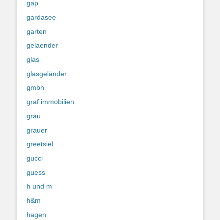
gap
gardasee
garten
gelaender
glas
glasgeländer
gmbh
graf immobilien
grau
grauer
greetsiel
gucci
guess
h und m
h&m
hagen