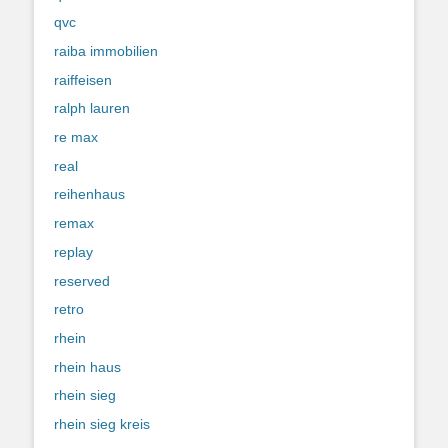
qvc
raiba immobilien
raiffeisen
ralph lauren
re max
real
reihenhaus
remax
replay
reserved
retro
rhein
rhein haus
rhein sieg
rhein sieg kreis