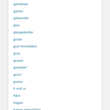
gardasee
garten
gelaender
glas
glasgeländer
gmbh
graf immobilien
grau
grauer
greetsiel
gucci
guess
h und m
h&m
hagen
hagen immobilien