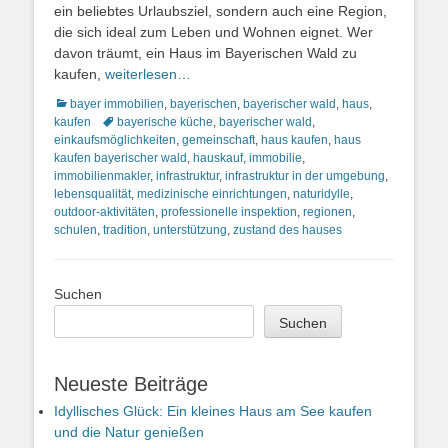
ein beliebtes Urlaubsziel, sondern auch eine Region,
die sich ideal zum Leben und Wohnen eignet. Wer
davon träumt, ein Haus im Bayerischen Wald zu
kaufen,
weiterlesen…
Kategorien
bayer immobilien
,
bayerischen
,
bayerischer wald
,
haus
,
Schlagworte
kaufen
bayerische küche
,
bayerischer wald
,
einkaufsmöglichkeiten
,
gemeinschaft
,
haus kaufen
,
haus
kaufen bayerischer wald
,
hauskauf
,
immobilie
,
immobilienmakler
,
infrastruktur
,
infrastruktur in der umgebung
,
lebensqualität
,
medizinische einrichtungen
,
naturidylle
,
outdoor-aktivitäten
,
professionelle inspektion
,
regionen
,
schulen
,
tradition
,
unterstützung
,
zustand des hauses
Suchen
Suchen
Neueste Beiträge
Idyllisches Glück: Ein kleines Haus am See kaufen
und die Natur genießen