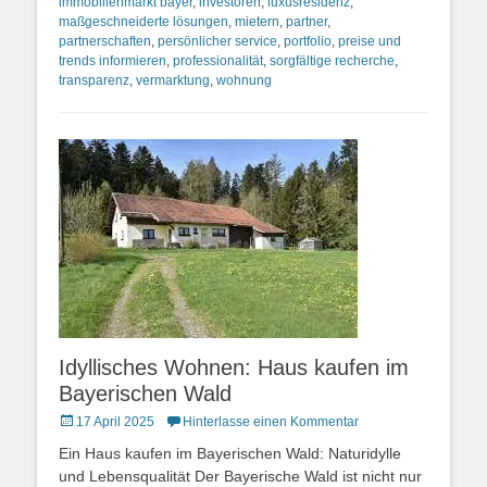
immobilienmarkt bayer
,
investoren
,
luxusresidenz
,
maßgeschneiderte lösungen
,
mietern
,
partner
,
partnerschaften
,
persönlicher service
,
portfolio
,
preise und
trends informieren
,
professionalität
,
sorgfältige recherche
,
transparenz
,
vermarktung
,
wohnung
Idyllisches Wohnen: Haus kaufen im
Bayerischen Wald
Posted
17 April 2025
Hinterlasse einen Kommentar
on
Ein Haus kaufen im Bayerischen Wald: Naturidylle
und Lebensqualität Der Bayerische Wald ist nicht nur