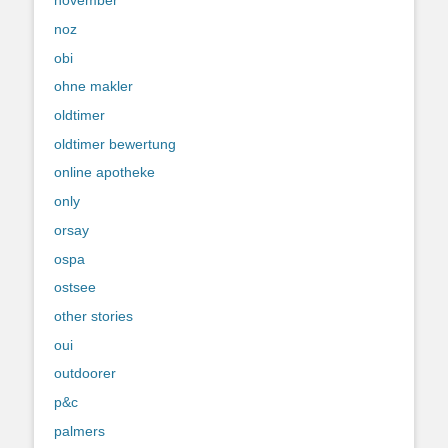
november
noz
obi
ohne makler
oldtimer
oldtimer bewertung
online apotheke
only
orsay
ospa
ostsee
other stories
oui
outdoorer
p&c
palmers