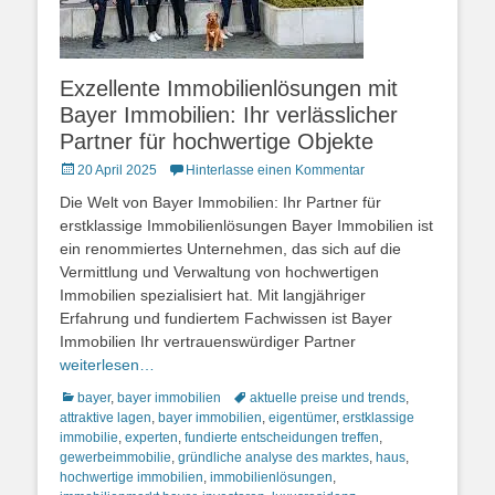
Exzellente Immobilienlösungen mit
Bayer Immobilien: Ihr verlässlicher
Partner für hochwertige Objekte
Posted
20 April 2025
Hinterlasse einen Kommentar
on
Die Welt von Bayer Immobilien: Ihr Partner für
erstklassige Immobilienlösungen Bayer Immobilien ist
ein renommiertes Unternehmen, das sich auf die
Vermittlung und Verwaltung von hochwertigen
Immobilien spezialisiert hat. Mit langjähriger
Erfahrung und fundiertem Fachwissen ist Bayer
Immobilien Ihr vertrauenswürdiger Partner
weiterlesen…
Kategorien
Schlagworte
bayer
,
bayer immobilien
aktuelle preise und trends
,
attraktive lagen
,
bayer immobilien
,
eigentümer
,
erstklassige
immobilie
,
experten
,
fundierte entscheidungen treffen
,
gewerbeimmobilie
,
gründliche analyse des marktes
,
haus
,
hochwertige immobilien
,
immobilienlösungen
,