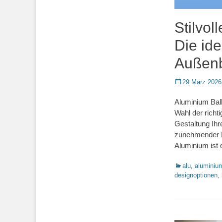
Stilvol
Die ide
Außenb
Posted
29 März 2026
on
Aluminium Balk
Wahl der richt
Gestaltung Ih
zunehmender Bel
Aluminium ist 
Kategorien
alu
,
aluminiu
designoptionen
,