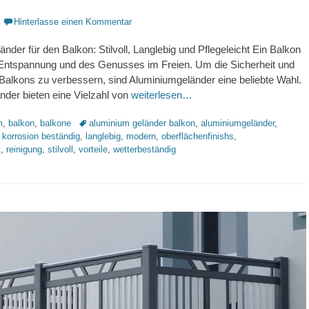
Hinterlasse einen Kommentar
nder für den Balkon: Stilvoll, Langlebig und Pflegeleicht Ein Balkon
r Entspannung und des Genusses im Freien. Um die Sicherheit und
 Balkons zu verbessern, sind Aluminiumgeländer eine beliebte Wahl.
der bieten eine Vielzahl von
weiterlesen…
Schlagworte
m
,
balkon
,
balkone
aluminium geländer balkon
,
aluminiumgeländer
,
,
korrosion beständig
,
langlebig
,
modern
,
oberflächenfinishs
,
t
,
reinigung
,
stilvoll
,
vorteile
,
wetterbeständig