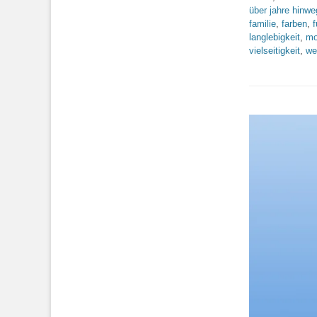
über jahre hinwe
familie
,
farben
,
f
langlebigkeit
,
mo
vielseitigkeit
,
we