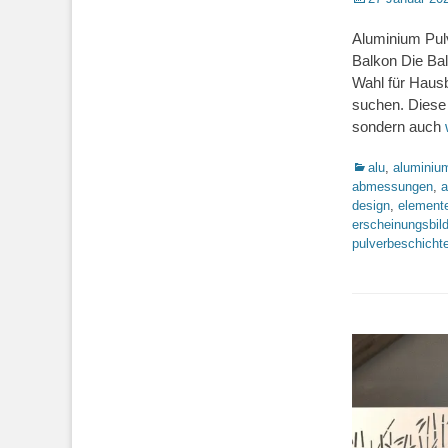
on
Aluminium Pulv
Balkon Die Bal
Wahl für Hausb
suchen. Diese 
sondern auch
Kategorien
alu
,
aluminiu
abmessungen
,
a
design
,
element
erscheinungsbil
pulverbeschichte