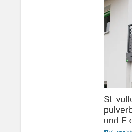
Stilvol
pulver
und El
Posted
27 Januar 20