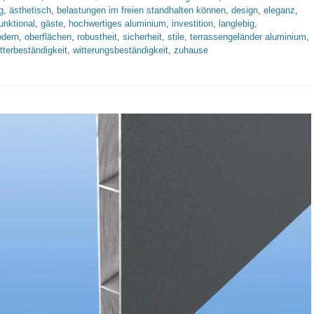
g
,
ästhetisch
,
belastungen im freien standhalten können
,
design
,
eleganz
,
unktional
,
gäste
,
hochwertiges aluminium
,
investition
,
langlebig
,
dern
,
oberflächen
,
robustheit
,
sicherheit
,
stile
,
terrassengeländer aluminium
,
tterbeständigkeit
,
witterungsbeständigkeit
,
zuhause