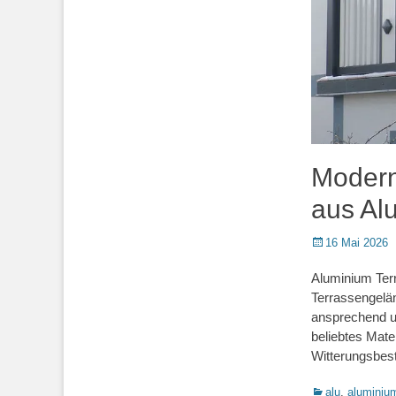
Modern
aus Al
Posted
16 Mai 2026
on
Aluminium Ter
Terrassengelän
ansprechend u
beliebtes Mate
Witterungsbest
Kategorien
alu
,
aluminiu