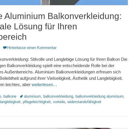
le Aluminium Balkonverkleidung:
ale Lösung für Ihren
ereich
Hinterlasse einen Kommentar
onverkleidung: Stilvolle und Langlebige Lösung für Ihren Balkon Die
igen Balkonverkleidung spielt eine entscheidende Rolle bei der
res Außenbereichs. Aluminium Balkonverkleidungen erfreuen sich
iebtheit aufgrund ihrer Vielseitigkeit, Ästhetik und Langlebigkeit.
ein leichtes, aber
weiterlesen…
Schlagworte
m
,
balkone
aluminium
,
balkonverkleidung
,
balkonverkleidung aluminium
,
langlebigkeit
,
pflegeleichtigkeit
,
vorteile
,
widerstandsfähigkeit