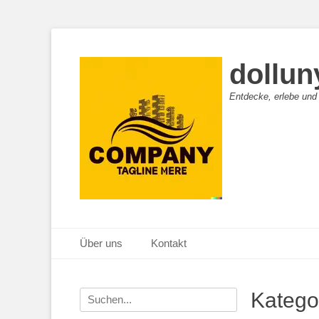
dollun
Entdecke, erlebe und
Primäres Menü
Zum
Über uns
Kontakt
Inhalt
springen
Suche
Katego
nach: