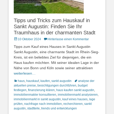
Tipps und Tricks zum Hauskauf in
Sankt Augustin: Finden Sie Ihr
Traumhaus in der charmanten Stadt
Posted
10 Oktober 2024
Hinterlasse einen Kommentar
on
Tipps zum Kauf eines Hauses in Sankt Augustin
Sankt Augustin, eine charmante Stadt im Rhein-Sieg-
Kreis, ist ein beliebtes Ziel für diejenigen, die ein
Haus kaufen möchten. Mit seiner idealen Lage in der
Nähe von Bonn und Köln sowie seiner attraktiven
weiterlesen…
Kategorien
Schlagworte
haus
,
hauskauf
,
kaufen
,
sankt augustin
analyse der
aktuellen preise
,
besichtigungen durchführen
,
budget
festlegen
,
finanzierung klären
,
haus kaufen sankt augustin
,
immobilienmakler konsultieren
,
immobilienmarkt analysieren
,
immobilienmarkt in sankt augustin
,
kauf eines hauses
,
lage
prüfen
,
nachfrage nach immobilien
,
recherchieren
,
sankt
augustin
,
stadtteile
,
trends und entwicklungen