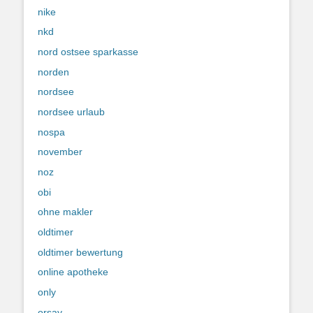
nike
nkd
nord ostsee sparkasse
norden
nordsee
nordsee urlaub
nospa
november
noz
obi
ohne makler
oldtimer
oldtimer bewertung
online apotheke
only
orsay