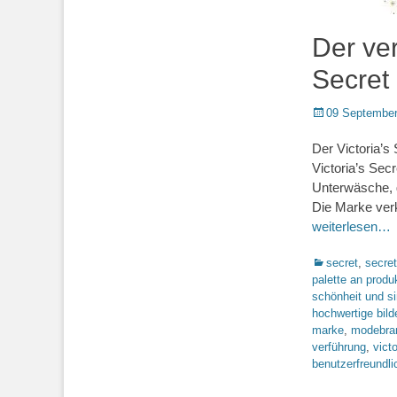
Der ver
Secret
Posted
09 September
on
Der Victoria’s
Victoria’s Secr
Unterwäsche, 
Die Marke verk
weiterlesen…
Kategorien
secret
,
secre
palette an produ
schönheit und si
hochwertige bild
marke
,
modebra
verführung
,
vict
benutzerfreundli