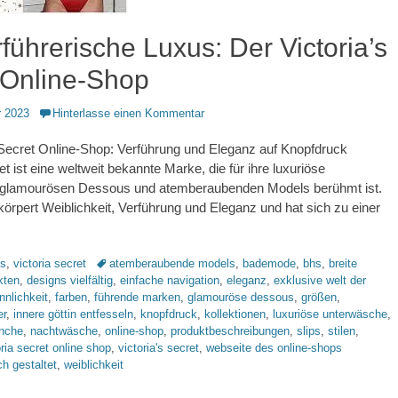
führerische Luxus: Der Victoria’s
 Online-Shop
 2023
Hinterlasse einen Kommentar
 Secret Online-Shop: Verführung und Eleganz auf Knopfdruck
et ist eine weltweit bekannte Marke, die für ihre luxuriöse
glamourösen Dessous und atemberaubenden Models berühmt ist.
örpert Weiblichkeit, Verführung und Eleganz und hat sich zu einer
Schlagworte
ts
,
victoria secret
atemberaubende models
,
bademode
,
bhs
,
breite
kten
,
designs vielfältig
,
einfache navigation
,
eleganz
,
exklusive welt der
nnlichkeit
,
farben
,
führende marken
,
glamouröse dessous
,
größen
,
er
,
innere göttin entfesseln
,
knopfdruck
,
kollektionen
,
luxuriöse unterwäsche
,
nche
,
nachtwäsche
,
online-shop
,
produktbeschreibungen
,
slips
,
stilen
,
oria secret online shop
,
victoria's secret
,
webseite des online-shops
ch gestaltet
,
weiblichkeit