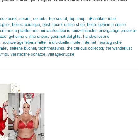
Schlagworte
estsecret
,
secret
,
secrets
,
top secret
,
top shop
antike möbel
,
signer
,
belle's boutique
,
best secret online shop
,
beste geheime online-
commerce-plattformen
,
einkaufserlebnis
,
einzelhändler
,
einzigartige produkte
,
ätze
,
geheime online-shops
,
gourmet delights
,
handverlesene
,
hochwertige lebensmittel
,
individuelle mode
,
internet
,
nostalgische
mler
,
seltene bücher
,
tech treasures
,
the curious collector
,
the wanderlust
tfits
,
versteckte schätze
,
vintage-stücke