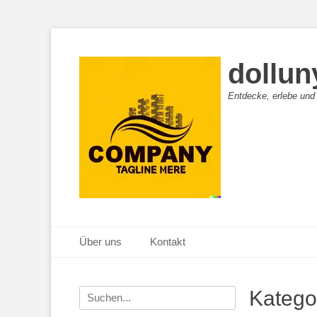
dollun
Entdecke, erlebe und
Primäres Menü
Zum
Über uns
Kontakt
Inhalt
springen
Suche
Katego
nach: