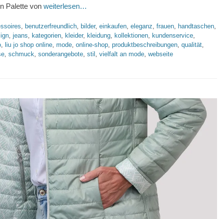
en Palette von
weiterlesen…
worte
ssoires
,
benutzerfreundlich
,
bilder
,
einkaufen
,
eleganz
,
frauen
,
handtaschen
,
sign
,
jeans
,
kategorien
,
kleider
,
kleidung
,
kollektionen
,
kundenservice
,
o
,
liu jo shop online
,
mode
,
online-shop
,
produktbeschreibungen
,
qualität
,
se
,
schmuck
,
sonderangebote
,
stil
,
vielfalt an mode
,
webseite