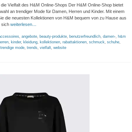
 die Vielfalt des H&M Online-Shops Der H&M Online-Shop bietet
swahl an trendiger Mode für Damen, Herren und Kinder. Mit einem
Sie die neuesten Kollektionen von H&M bequem von zu Hause aus
 sich
weiterlesen…
lagworte
accessoires
,
angebote
,
beauty-produkte
,
benutzerfreundlich
,
damen-
,
h&m
erren
,
kinder
,
kleidung
,
kollektionen
,
rabattaktionen
,
schmuck
,
schuhe
,
,
trendige mode
,
trends
,
vielfalt
,
website