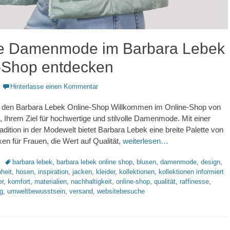
lle Damenmode im Barbara Lebek
-Shop entdecken
Hinterlasse einen Kommentar
 den Barbara Lebek Online-Shop Willkommen im Online-Shop von
 Ihrem Ziel für hochwertige und stilvolle Damenmode. Mit einer
adition in der Modewelt bietet Barbara Lebek eine breite Palette von
en für Frauen, die Wert auf Qualität,
weiterlesen…
Schlagworte
barbara lebek
,
barbara lebek online shop
,
blusen
,
damenmode
,
design
,
heit
,
hosen
,
inspiration
,
jacken
,
kleider
,
kollektionen
,
kollektionen informiert
er
,
komfort
,
materialien
,
nachhaltigkeit
,
online-shop
,
qualität
,
raffinesse
,
g
,
umweltbewusstsein
,
versand
,
websitebesuche