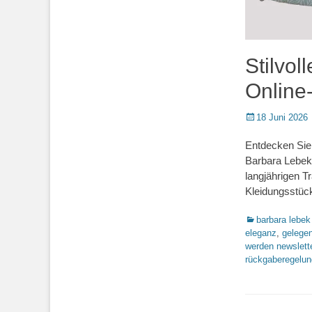
Stilvo
Online
Posted
18 Juni 2026
on
Entdecken Sie
Barbara Lebek,
langjährigen Tr
Kleidungsstück
Kategorien
barbara lebek
eleganz
,
gelegen
werden newslett
rückgaberegelun