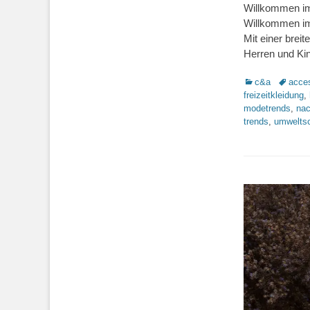
Willkommen im
Willkommen im 
Mit einer brei
Herren und Kin
Kategorien
Schlagw
c&a
acce
freizeitkleidung
,
modetrends
,
nac
trends
,
umwelts