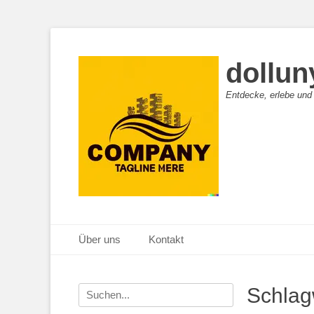
dollun
Entdecke, erlebe und
Primäres Menü
Zum
Über uns
Kontakt
Inhalt
springen
Suche
Schlag
nach: