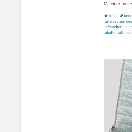
Mit einer breit
Kategorien
Schlag
liu jo
acce
italienisches de
lieferzeiten
,
liu j
rabatte
,
raffines