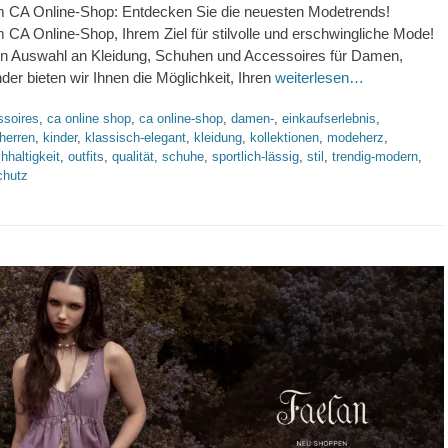
 CA Online-Shop: Entdecken Sie die neuesten Modetrends!
CA Online-Shop, Ihrem Ziel für stilvolle und erschwingliche Mode!
ten Auswahl an Kleidung, Schuhen und Accessoires für Damen,
der bieten wir Ihnen die Möglichkeit, Ihren
weiterlesen…
orte
ssoires
,
ca online shop
,
ca online-shop
,
damen-
,
einkaufserlebnis
,
herren
,
kinder
,
klassisch-elegant
,
kleidung
,
kollektionen
,
modeherz
,
hhaltigkeit
,
outfits
,
qualität
,
schuhe
,
sportlich-lässig
,
stil
,
trendig-modern
,
chutz