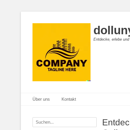
dollun
Entdecke, erlebe und
Primäres Menü
Zum
Über uns
Kontakt
Inhalt
springen
Suche
Entdeck
nach: