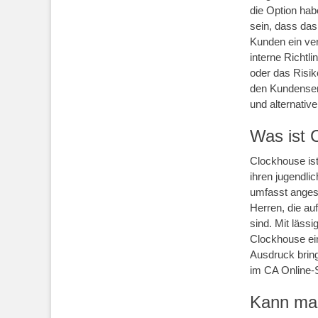
die Option hab
sein, dass da
Kunden ein ve
interne Richtl
oder das Risik
den Kundenser
und alternativ
Was ist 
Clockhouse ist
ihren jugendli
umfasst anges
Herren, die au
sind. Mit lässi
Clockhouse ein
Ausdruck bring
im CA Online-S
Kann man