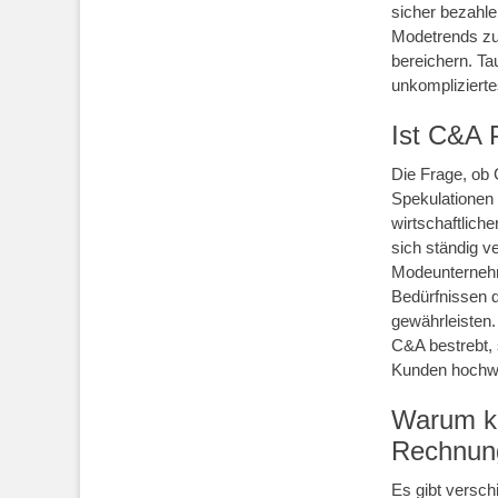
sicher bezahle
Modetrends zu 
bereichern. Ta
unkomplizierte
Ist C&A P
Die Frage, ob 
Spekulationen 
wirtschaftlich
sich ständig v
Modeunternehm
Bedürfnissen d
gewährleisten. 
C&A bestrebt, 
Kunden hochwe
Warum ka
Rechnung
Es gibt versc