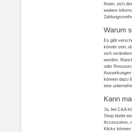
Ihnen, sich di
weitere Inform
Zahlungsmethod
Warum sc
Es gibt versc
könnte sein, 
sich veränder
werden. Manchm
oder Ressource
Auswirkungen 
können dazu fü
eine unternehm
Kann man
Ja, bei C&A k
Shop bietet ei
Accessoires, 
Klicks können 