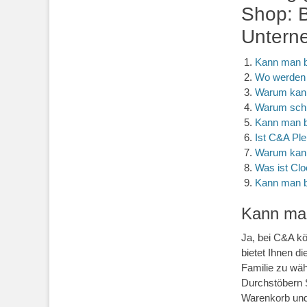
Shop: B
Untern
Kann man b
Wo werden 
Warum kann
Warum schl
Kann man b
Ist C&A Ple
Warum kann
Was ist Cl
Kann man be
Kann man
Ja, bei C&A k
bietet Ihnen di
Familie zu wä
Durchstöbern S
Warenkorb und 