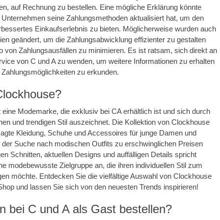
en, auf Rechnung zu bestellen. Eine mögliche Erklärung könnte
s Unternehmen seine Zahlungsmethoden aktualisiert hat, um den
rbessertes Einkaufserlebnis zu bieten. Möglicherweise wurden auch
inien geändert, um die Zahlungsabwicklung effizienter zu gestalten
o von Zahlungsausfällen zu minimieren. Es ist ratsam, sich direkt an
vice von C und A zu wenden, um weitere Informationen zu erhalten
e Zahlungsmöglichkeiten zu erkunden.
Clockhouse?
 eine Modemarke, die exklusiv bei CA erhältlich ist und sich durch
chen und trendigen Stil auszeichnet. Die Kollektion von Clockhouse
agte Kleidung, Schuhe und Accessoires für junge Damen und
f der Suche nach modischen Outfits zu erschwinglichen Preisen
gen Schnitten, aktuellen Designs und auffälligen Details spricht
e modebewusste Zielgruppe an, die ihren individuellen Stil zum
en möchte. Entdecken Sie die vielfältige Auswahl von Clockhouse
hop und lassen Sie sich von den neuesten Trends inspirieren!
 bei C und A als Gast bestellen?