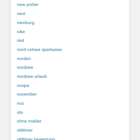
new yorker
next
nienburg
nike
nkd
nord ostsee sparkasse
norden
nordsee
nordsee urlaub
nospa
november
noz
obi
ohne makler
oldtimer
oldtimer bewertung