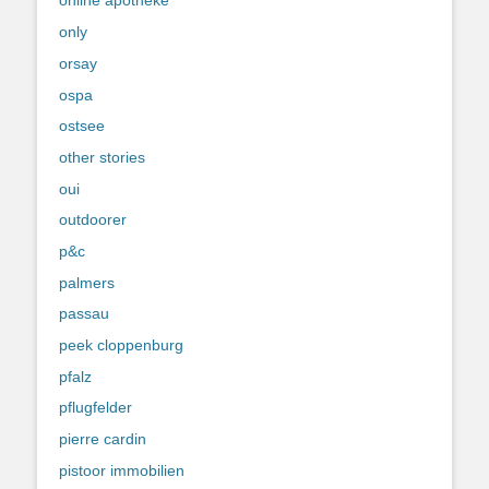
online apotheke
only
orsay
ospa
ostsee
other stories
oui
outdoorer
p&c
palmers
passau
peek cloppenburg
pfalz
pflugfelder
pierre cardin
pistoor immobilien