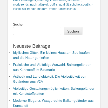
klassisch-elegant
,
kleidung
,
kollektionen
,
modeherz
,
modetrends
,
nachhaltigkeit
,
outfits
,
qualität
,
schuhe
,
sportlich-
lässig
,
stil
,
trendig-modern
,
trends
,
umweltschutz
Suchen
Suchen
Neueste Beiträge
Idyllisches Glück: Ein kleines Haus am See kaufen
und die Natur genießen
Praktische und Vielfältige Auswahl: Balkongeländer
aus Kunststoff im Baumarkt
Ästhetik und Langlebigkeit: Die Vielseitigkeit von
Geländern aus V2A
Vielseitige Gestaltungsmöglichkeiten: Balkongeländer
mit Kunststoffplatten
Moderne Eleganz: Waagerechte Balkongeländer aus
Kunststoff