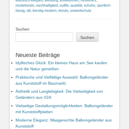
klassisch-elegant
,
kleidung
,
kollektionen
,
modeherz
,
modetrends
,
nachhaltigkeit
,
outfits
,
qualität
,
schuhe
,
sportlich-
lässig
,
stil
,
trendig-modern
,
trends
,
umweltschutz
Suchen
Suchen
Neueste Beiträge
Idyllisches Glück: Ein kleines Haus am See kaufen
und die Natur genießen
Praktische und Vielfältige Auswahl: Balkongeländer
aus Kunststoff im Baumarkt
Ästhetik und Langlebigkeit: Die Vielseitigkeit von
Geländern aus V2A
Vielseitige Gestaltungsmöglichkeiten: Balkongeländer
mit Kunststoffplatten
Moderne Eleganz: Waagerechte Balkongeländer aus
Kunststoff