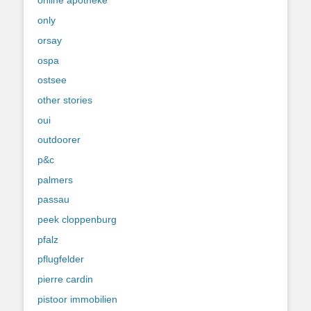
online apotheke
only
orsay
ospa
ostsee
other stories
oui
outdoorer
p&c
palmers
passau
peek cloppenburg
pfalz
pflugfelder
pierre cardin
pistoor immobilien