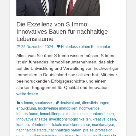
Die Exzellenz von S Immo:
Innovatives Bauen für nachhaltige
Lebensräume
Posted
25 Dezember 2024
Hinterlasse einen Kommentar
on
Alles, was Sie über S Immo wissen müssen S Immo
ist ein führendes Immobilienunternehmen, das sich
auf die Entwicklung und Verwaltung von hochwertigen
Immobilien in Deutschland spezialisiert hat. Mit einer
beeindruckenden Erfolgsgeschichte und einem
starken Engagement für Qualität und Innovation
weiterlesen…
Kategorien
Schlagworte
s immo
,
sparkasse
deutschland
,
dienstleistungen
,
entwicklung
,
hochwertige immobilien
,
hochwertige
lebensräume
,
immobilienprojekte
,
immobilienunternehmen
,
innovative ansätze
,
investitionsmöglichkeiten
,
kreative ideen
,
kundenzufriedenheit
,
lokale marktkenntnisse
,
marktanalyse
,
nachhaltige städte
,
nachhaltiges bauen
,
preise
,
profession
,
qualität
,
risiken minimieren
,
s immo
,
trends
,
umweltbewusste