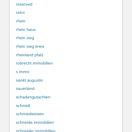
reserved
retro
rhein
rhein haus
rhein sieg
rhein sieg kreis
rheinland pfalz
robrecht immobilien
s immo
sankt augustin
sauerland
schadengutachten
schmidt
schmiedeeisen
schneide immobilien
schneider immobilien