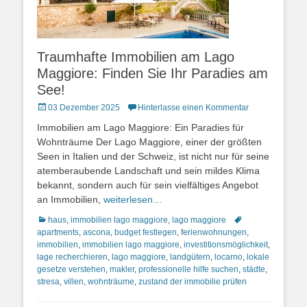
Traumhafte Immobilien am Lago
Maggiore: Finden Sie Ihr Paradies am
See!
Posted
03 Dezember 2025
Hinterlasse einen Kommentar
on
Immobilien am Lago Maggiore: Ein Paradies für
Wohnträume Der Lago Maggiore, einer der größten
Seen in Italien und der Schweiz, ist nicht nur für seine
atemberaubende Landschaft und sein mildes Klima
bekannt, sondern auch für sein vielfältiges Angebot
an Immobilien,
weiterlesen…
Kategorien
Schlagworte
haus
,
immobilien lago maggiore
,
lago maggiore
apartments
,
ascona
,
budget festlegen
,
ferienwohnungen
,
immobilien
,
immobilien lago maggiore
,
investitionsmöglichkeit
,
lage recherchieren
,
lago maggiore
,
landgütern
,
locarno
,
lokale
gesetze verstehen
,
makler
,
professionelle hilfe suchen
,
städte
,
stresa
,
villen
,
wohnträume
,
zustand der immobilie prüfen