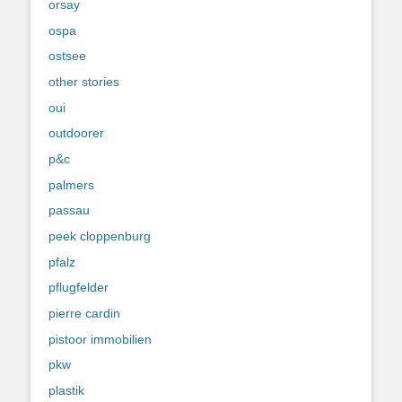
orsay
ospa
ostsee
other stories
oui
outdoorer
p&c
palmers
passau
peek cloppenburg
pfalz
pflugfelder
pierre cardin
pistoor immobilien
pkw
plastik