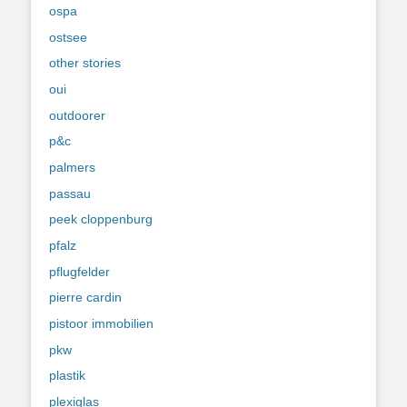
ospa
ostsee
other stories
oui
outdoorer
p&c
palmers
passau
peek cloppenburg
pfalz
pflugfelder
pierre cardin
pistoor immobilien
pkw
plastik
plexiglas