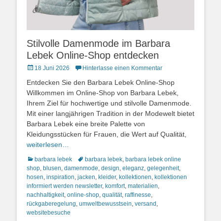
Stilvolle Damenmode im Barbara
Lebek Online-Shop entdecken
Posted
18 Juni 2026
Hinterlasse einen Kommentar
on
Entdecken Sie den Barbara Lebek Online-Shop
Willkommen im Online-Shop von Barbara Lebek,
Ihrem Ziel für hochwertige und stilvolle Damenmode.
Mit einer langjährigen Tradition in der Modewelt bietet
Barbara Lebek eine breite Palette von
Kleidungsstücken für Frauen, die Wert auf Qualität,
weiterlesen…
Kategorien
Schlagworte
barbara lebek
barbara lebek
,
barbara lebek online
shop
,
blusen
,
damenmode
,
design
,
eleganz
,
gelegenheit
,
hosen
,
inspiration
,
jacken
,
kleider
,
kollektionen
,
kollektionen
informiert werden newsletter
,
komfort
,
materialien
,
nachhaltigkeit
,
online-shop
,
qualität
,
raffinesse
,
rückgaberegelung
,
umweltbewusstsein
,
versand
,
websitebesuche