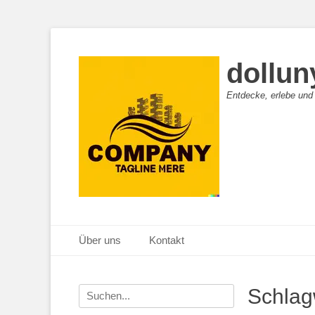
dollun
Entdecke, erlebe und
Primäres Menü
Zum
Über uns
Kontakt
Inhalt
springen
Suche
Schlag
nach: