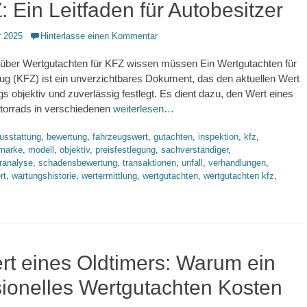
: Ein Leitfaden für Autobesitzer
 2025
Hinterlasse einen Kommentar
e über Wertgutachten für KFZ wissen müssen Ein Wertgutachten für
eug (KFZ) ist ein unverzichtbares Dokument, das den aktuellen Wert
s objektiv und zuverlässig festlegt. Es dient dazu, den Wert eines
torrads in verschiedenen
weiterlesen…
lagworte
usstattung
,
bewertung
,
fahrzeugswert
,
gutachten
,
inspektion
,
kfz
,
marke
,
modell
,
objektiv
,
preisfestlegung
,
sachverständiger
,
ranalyse
,
schadensbewertung
,
transaktionen
,
unfall
,
verhandlungen
,
rt
,
wartungshistorie
,
wertermittlung
,
wertgutachten
,
wertgutachten kfz
,
rt eines Oldtimers: Warum ein
sionelles Wertgutachten Kosten