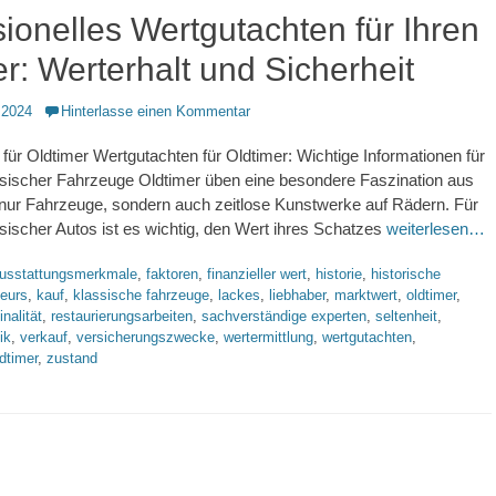
ionelles Wertgutachten für Ihren
r: Werterhalt und Sicherheit
 2024
Hinterlasse einen Kommentar
für Oldtimer Wertgutachten für Oldtimer: Wichtige Informationen für
ssischer Fahrzeuge Oldtimer üben eine besondere Faszination aus
 nur Fahrzeuge, sondern auch zeitlose Kunstwerke auf Rädern. Für
sischer Autos ist es wichtig, den Wert ihres Schatzes
weiterlesen…
lagworte
usstattungsmerkmale
,
faktoren
,
finanzieller wert
,
historie
,
historische
ieurs
,
kauf
,
klassische fahrzeuge
,
lackes
,
liebhaber
,
marktwert
,
oldtimer
,
inalität
,
restaurierungsarbeiten
,
sachverständige experten
,
seltenheit
,
ik
,
verkauf
,
versicherungszwecke
,
wertermittlung
,
wertgutachten
,
dtimer
,
zustand