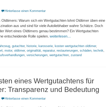
Hinterlasse einen Kommentar
 Oldtimers: Warum sich ein Wertgutachten lohnt Oldtimer üben eine
ination aus und sind für viele Autoliebhaber wahre Schätze. Doch
h der Wert eines Oldtimers genau bestimmen? Ein Wertgutachten
ine entscheidende Rolle spielen.
weiterlesen…
lagworte
ahrzeug
,
gutachter
,
historie
,
karosserie
,
kosten wertgutachten oldtimer
,
rt
,
motor
,
oldtimer
,
originalität
,
reparatur
,
restaurierungen
,
schäden
,
technik
,
aufsverhandlungen
,
versicherungen
,
wertgutachten
,
zustand
sten eines Wertgutachtens für
er: Transparenz und Bedeutung
Hinterlasse einen Kommentar