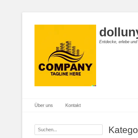
dollun
Entdecke, erlebe und
Primäres Menü
Zum
Über uns
Kontakt
Inhalt
springen
Suche
Katego
nach: