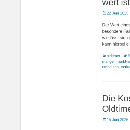
wert ist
Posted
22 Juni 2025
on
Der Wert eines
besondere Fasz
wie lässt sic
kann hierbei e
Kategorien
Sch
oldtimer
f
mängel
,
marktwe
umbauten
,
verk
Die Ko
Oldtim
Posted
15 Juni 2025
on