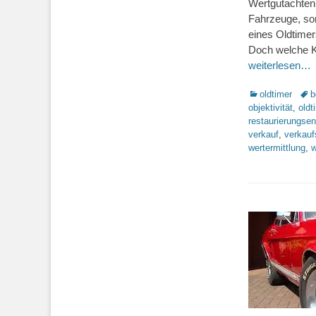
Wertgutachten 
Fahrzeuge, so
eines Oldtimers
Doch welche K
weiterlesen…
Kategorien
Sch
oldtimer
b
objektivität
,
oldt
restaurierungse
verkauf
,
verkauf
wertermittlung
,
w