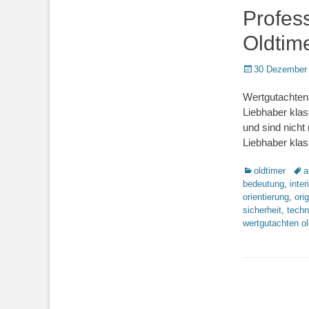
Profess
Oldtime
Posted
30 Dezember
on
Wertgutachten 
Liebhaber kla
und sind nicht
Liebhaber klas
Kategorien
Sch
oldtimer
a
bedeutung
,
inter
orientierung
,
orig
sicherheit
,
techn
wertgutachten ol