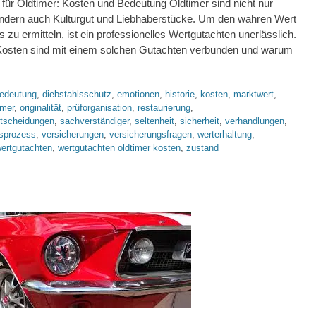
für Oldtimer: Kosten und Bedeutung Oldtimer sind nicht nur
ndern auch Kulturgut und Liebhaberstücke. Um den wahren Wert
 zu ermitteln, ist ein professionelles Wertgutachten unerlässlich.
osten sind mit einem solchen Gutachten verbunden und warum
lagworte
edeutung
,
diebstahlsschutz
,
emotionen
,
historie
,
kosten
,
marktwert
,
imer
,
originalität
,
prüforganisation
,
restaurierung
,
ntscheidungen
,
sachverständiger
,
seltenheit
,
sicherheit
,
verhandlungen
,
sprozess
,
versicherungen
,
versicherungsfragen
,
werterhaltung
,
ertgutachten
,
wertgutachten oldtimer kosten
,
zustand