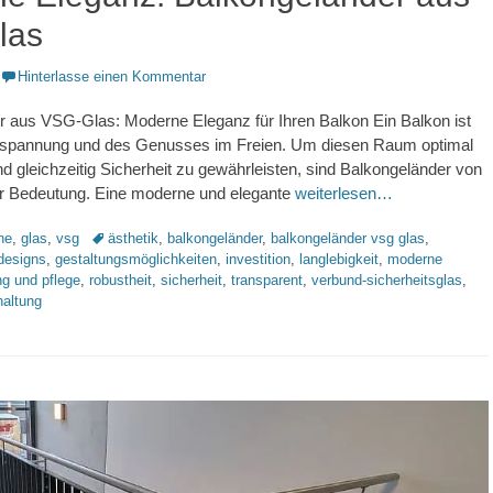
las
Hinterlasse einen Kommentar
r aus VSG-Glas: Moderne Eleganz für Ihren Balkon Ein Balkon ist
ntspannung und des Genusses im Freien. Um diesen Raum optimal
nd gleichzeitig Sicherheit zu gewährleisten, sind Balkongeländer von
r Bedeutung. Eine moderne und elegante
weiterlesen…
Schlagworte
ne
,
glas
,
vsg
ästhetik
,
balkongeländer
,
balkongeländer vsg glas
,
designs
,
gestaltungsmöglichkeiten
,
investition
,
langlebigkeit
,
moderne
ng und pflege
,
robustheit
,
sicherheit
,
transparent
,
verbund-sicherheitsglas
,
haltung