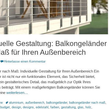
duelle Gestaltung: Balkongeländer
aß für Ihren Außenbereich
Hinterlasse einen Kommentar
 nach Maß: Individuelle Gestaltung für Ihren Außenbereich Ein
ist nicht nur ein funktionales Element, das Sicherheit bietet,
in gestalterisches Detail, das maßgeblich zur Optik Ihres
beiträgt. Mit einem maßgefertigten Balkongeländer können Sie
eine
weiterlesen…
Schlagworte
ne
aluminium
,
außenbereich
,
balkongeländer
,
balkongeländer nach maß
,
,
budget
,
design
,
designs
,
edelstahl
,
farben
,
gestaltung
,
glas
,
holz
,