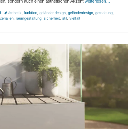
gen, sondern auch einen ästhetischen Akzent
weiterlesen…
Schlagworte
d
ästhetik
,
funktion
,
geländer design
,
geländerdesign
,
gestaltung
,
terialien
,
raumgestaltung
,
sicherheit
,
stil
,
vielfalt