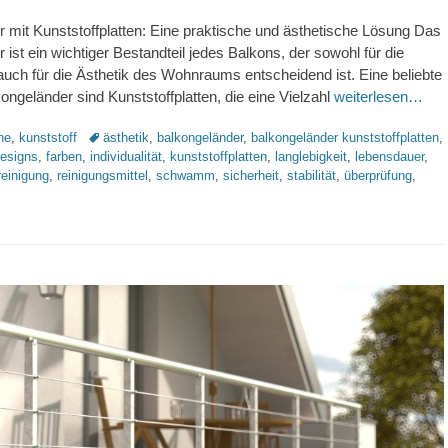
 mit Kunststoffplatten: Eine praktische und ästhetische Lösung Das
 ist ein wichtiger Bestandteil jedes Balkons, der sowohl für die
 auch für die Ästhetik des Wohnraums entscheidend ist. Eine beliebte
kongeländer sind Kunststoffplatten, die eine Vielzahl
weiterlesen…
Schlagworte
ne
,
kunststoff
ästhetik
,
balkongeländer
,
balkongeländer kunststoffplatten
,
esigns
,
farben
,
individualität
,
kunststoffplatten
,
langlebigkeit
,
lebensdauer
,
reinigung
,
reinigungsmittel
,
schwamm
,
sicherheit
,
stabilität
,
überprüfung
,