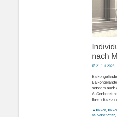
Indivi
nach M
Posted
21 Juli 2026
on
Balkongeländer
Balkongeländer 
sondern auch e
Außenbereichs 
Ihrem Balkon 
Kategorien
balkon
,
balko
bauvorschriften