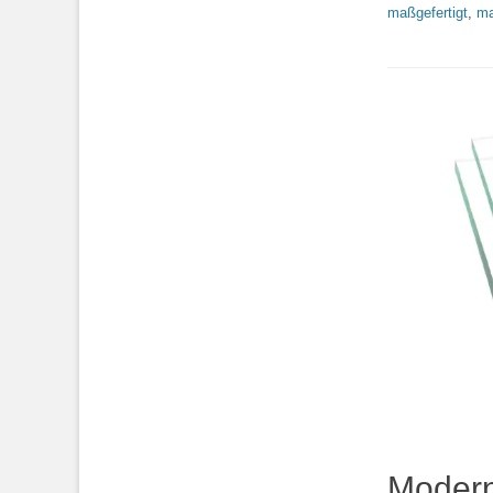
maßgefertigt
,
ma
Modern