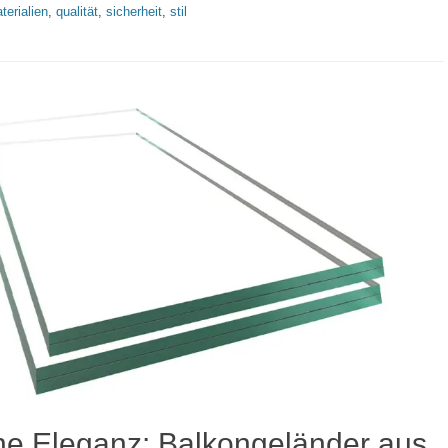
terialien
,
qualität
,
sicherheit
,
stil
e Eleganz: Balkongeländer aus