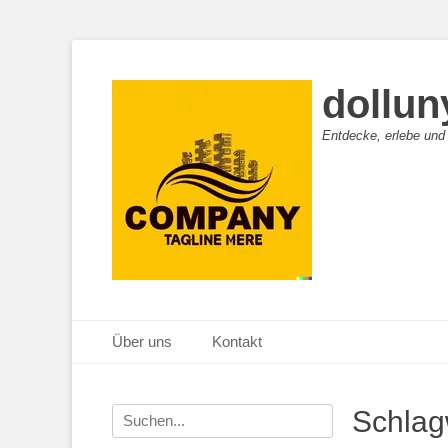
dollun
Entdecke, erlebe und
Primäres Menü
Zum
Über uns
Kontakt
Inhalt
springen
Suche
Schlag
nach: