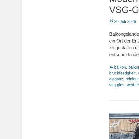
VSG-G
Posted
20 Juli 2026
on
Balkongelände
ein Ort der E
zu gestalten u
entscheidende
Kategorien
balkon
,
balko
bruchfestigkeit
,
eleganz
,
reinigu
vsg-glas
,
werter