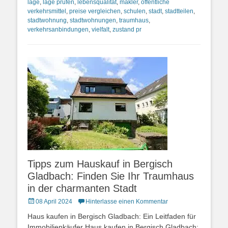
lage
,
lage prüfen
,
lebensqualität
,
makler
,
öffentliche
verkehrsmittel
,
preise vergleichen
,
schulen
,
stadt
,
stadtteilen
,
stadtwohnung
,
stadtwohnungen
,
traumhaus
,
verkehrsanbindungen
,
vielfalt
,
zustand pr
Tipps zum Hauskauf in Bergisch
Gladbach: Finden Sie Ihr Traumhaus
in der charmanten Stadt
Posted
08 April 2024
Hinterlasse einen Kommentar
on
Haus kaufen in Bergisch Gladbach: Ein Leitfaden für
Immobilienkäufer Haus kaufen in Bergisch Gladbach: