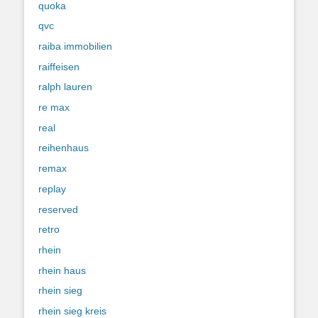
quoka
qvc
raiba immobilien
raiffeisen
ralph lauren
re max
real
reihenhaus
remax
replay
reserved
retro
rhein
rhein haus
rhein sieg
rhein sieg kreis