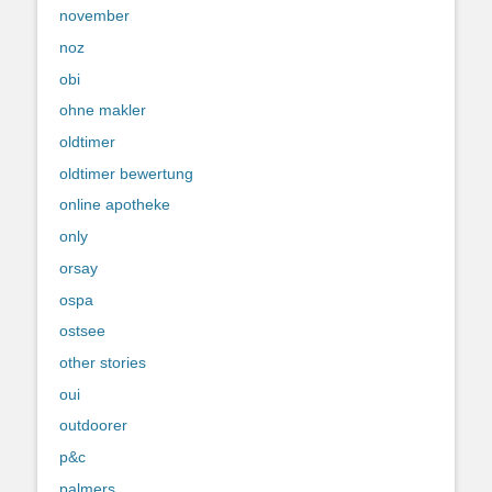
november
noz
obi
ohne makler
oldtimer
oldtimer bewertung
online apotheke
only
orsay
ospa
ostsee
other stories
oui
outdoorer
p&c
palmers