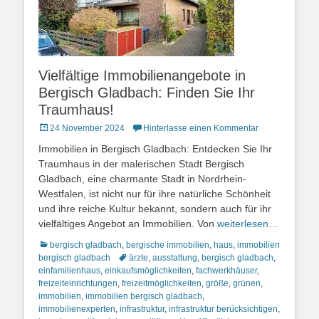
Vielfältige Immobilienangebote in
Bergisch Gladbach: Finden Sie Ihr
Traumhaus!
Posted
24 November 2024
Hinterlasse einen Kommentar
on
Immobilien in Bergisch Gladbach: Entdecken Sie Ihr
Traumhaus in der malerischen Stadt Bergisch
Gladbach, eine charmante Stadt in Nordrhein-
Westfalen, ist nicht nur für ihre natürliche Schönheit
und ihre reiche Kultur bekannt, sondern auch für ihr
vielfältiges Angebot an Immobilien. Von
weiterlesen…
Kategorien
bergisch gladbach
,
bergische immobilien
,
haus
,
immobilien
Schlagworte
bergisch gladbach
ärzte
,
ausstattung
,
bergisch gladbach
,
einfamilienhaus
,
einkaufsmöglichkeiten
,
fachwerkhäuser
,
freizeiteinrichtungen
,
freizeitmöglichkeiten
,
größe
,
grünen
,
immobilien
,
immobilien bergisch gladbach
,
immobilienexperten
,
infrastruktur
,
infrastruktur berücksichtigen
,