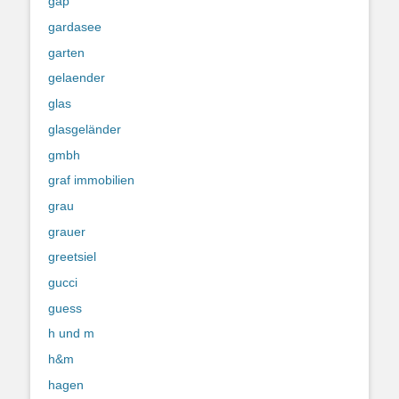
gap
gardasee
garten
gelaender
glas
glasgeländer
gmbh
graf immobilien
grau
grauer
greetsiel
gucci
guess
h und m
h&m
hagen