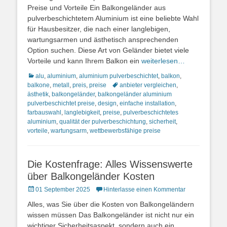
Preise und Vorteile Ein Balkongeländer aus
pulverbeschichtetem Aluminium ist eine beliebte Wahl
für Hausbesitzer, die nach einer langlebigen,
wartungsarmen und ästhetisch ansprechenden
Option suchen. Diese Art von Geländer bietet viele
Vorteile und kann Ihrem Balkon ein
weiterlesen…
Kategorien
alu
,
aluminium
,
aluminium pulverbeschichtet
,
balkon
,
Schlagworte
balkone
,
metall
,
preis
,
preise
anbieter vergleichen
,
ästhetik
,
balkongeländer
,
balkongeländer aluminium
pulverbeschichtet preise
,
design
,
einfache installation
,
farbauswahl
,
langlebigkeit
,
preise
,
pulverbeschichtetes
aluminium
,
qualität der pulverbeschichtung
,
sicherheit
,
vorteile
,
wartungsarm
,
wettbewerbsfähige preise
Die Kostenfrage: Alles Wissenswerte
über Balkongeländer Kosten
Posted
01 September 2025
Hinterlasse einen Kommentar
on
Alles, was Sie über die Kosten von Balkongeländern
wissen müssen Das Balkongeländer ist nicht nur ein
wichtiger Sicherheitsaspekt, sondern auch ein