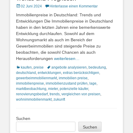
Posted
02 Juni 2024
Hinterlasse einen Kommentar
on
Immobilienpreise in Deutschland: Trends und
Entwicklungen Die Immobilienpreise in Deutschland
haben in den letzten Jahren eine bemerkenswerte
Entwicklung durchlaufen. Sowohl auf dem
Wohnungsmarkt als auch im Bereich der
Gewerbeimmobilien sind steigende Preise zu
beobachten, die sowohl Chancen als auch
Herausforderungen
weiterlesen…
Kategorien
Schlagworte
kaufen
,
preise
angebote analysieren
,
bedeutung
,
deutschland
,
entwicklungen
,
extras berücksichtigen
,
gewerbeimmobilienmarkt
,
immobilien preise
,
immobilienpreise
,
immobilienzustand prüfen
,
lage
,
marktbeobachtung
,
mieter
,
potenzielle käufer
,
renovierungsbedarf
,
trends
,
vergleichen von preisen
,
wohnimmobilienmarkt
,
zukunft
Suchen
Suchen