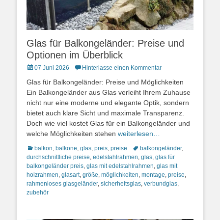
Glas für Balkongeländer: Preise und
Optionen im Überblick
Posted
07 Juni 2026
Hinterlasse einen Kommentar
on
Glas für Balkongeländer: Preise und Möglichkeiten
Ein Balkongeländer aus Glas verleiht Ihrem Zuhause
nicht nur eine moderne und elegante Optik, sondern
bietet auch klare Sicht und maximale Transparenz.
Doch wie viel kostet Glas für ein Balkongeländer und
welche Möglichkeiten stehen
weiterlesen…
Kategorien
Schlagworte
balkon
,
balkone
,
glas
,
preis
,
preise
balkongeländer
,
durchschnittliche preise
,
edelstahlrahmen
,
glas
,
glas für
balkongeländer preis
,
glas mit edelstahlrahmen
,
glas mit
holzrahmen
,
glasart
,
größe
,
möglichkeiten
,
montage
,
preise
,
rahmenloses glasgeländer
,
sicherheitsglas
,
verbundglas
,
zubehör