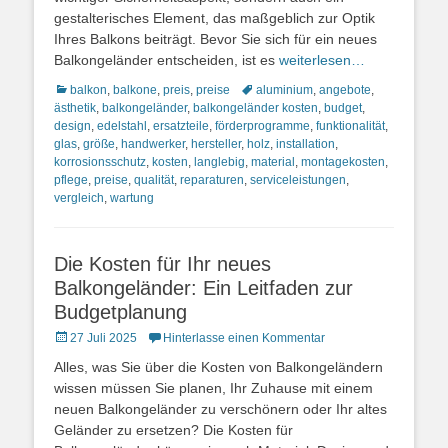
gestalterisches Element, das maßgeblich zur Optik
Ihres Balkons beiträgt. Bevor Sie sich für ein neues
Balkongeländer entscheiden, ist es
weiterlesen…
Kategorien
Schlagworte
balkon
,
balkone
,
preis
,
preise
aluminium
,
angebote
,
ästhetik
,
balkongeländer
,
balkongeländer kosten
,
budget
,
design
,
edelstahl
,
ersatzteile
,
förderprogramme
,
funktionalität
,
glas
,
größe
,
handwerker
,
hersteller
,
holz
,
installation
,
korrosionsschutz
,
kosten
,
langlebig
,
material
,
montagekosten
,
pflege
,
preise
,
qualität
,
reparaturen
,
serviceleistungen
,
vergleich
,
wartung
Die Kosten für Ihr neues
Balkongeländer: Ein Leitfaden zur
Budgetplanung
Posted
27 Juli 2025
Hinterlasse einen Kommentar
on
Alles, was Sie über die Kosten von Balkongeländern
wissen müssen Sie planen, Ihr Zuhause mit einem
neuen Balkongeländer zu verschönern oder Ihr altes
Geländer zu ersetzen? Die Kosten für