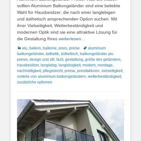
sollten Aluminium Balkongeländer sind eine beliebte
Wahl für Hausbesitzer, die nach einer langlebigen
und ästhetisch ansprechenden Option suchen. Mit
ihrer Vielseitigkeit, Wetterbeständigkeit und
modernen Optik sind sie eine attraktive Lösung für
die Gestaltung Ihres
weiterlesen…
Kategorien
Schlagworte
alu
,
balkon
,
balkone
,
preis
,
preise
aluminium
balkongeländer
,
ästhetik
,
ästhetisch
,
balkongeländer alu
preise
,
design und stil
,
fazit
,
gestaltung
,
größe des geländers
,
hausbesitzer
,
langlebig
,
langlebigkeit
,
modern
,
montage
,
nachhaltigkeit
,
pflegeleicht
,
preise
,
preisfaktoren
,
vielseitigkeit
,
vorteile von aluminium balkongeländern
,
wetterbeständigkeit
,
zusätzliche optionen