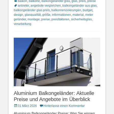
Kategorien
Schlagwort
balkon
,
balkone
,
balkongeländer glas
,
glas
,
preis
,
preise
anbieter
,
angebote vergleichen
,
balkongeländer aus glas
,
balkongeländer glas preis
,
balkonrenovierungen
,
budget
,
design
,
glasqualität
,
größe
,
informationen
,
material
,
meter
geländer
,
montage
,
preise
,
preisfaktoren
,
sicherheitsglas
,
verarbeitung
Aluminium Balkongeländer: Aktuelle
Preise und Angebote im Überblick
Posted
31 März 2026
Hinterlasse einen Kommentar
on
Aluminium Balkongeländer Preise: Was Sie wissen