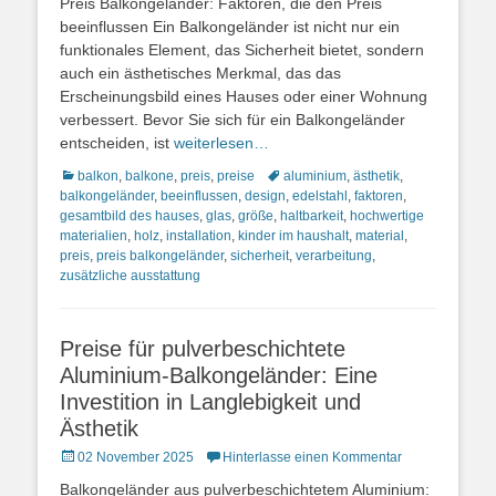
Preis Balkongeländer: Faktoren, die den Preis
beeinflussen Ein Balkongeländer ist nicht nur ein
funktionales Element, das Sicherheit bietet, sondern
auch ein ästhetisches Merkmal, das das
Erscheinungsbild eines Hauses oder einer Wohnung
verbessert. Bevor Sie sich für ein Balkongeländer
entscheiden, ist
weiterlesen…
Kategorien
Schlagworte
balkon
,
balkone
,
preis
,
preise
aluminium
,
ästhetik
,
balkongeländer
,
beeinflussen
,
design
,
edelstahl
,
faktoren
,
gesamtbild des hauses
,
glas
,
größe
,
haltbarkeit
,
hochwertige
materialien
,
holz
,
installation
,
kinder im haushalt
,
material
,
preis
,
preis balkongeländer
,
sicherheit
,
verarbeitung
,
zusätzliche ausstattung
Preise für pulverbeschichtete
Aluminium-Balkongeländer: Eine
Investition in Langlebigkeit und
Ästhetik
Posted
02 November 2025
Hinterlasse einen Kommentar
on
Balkongeländer aus pulverbeschichtetem Aluminium: