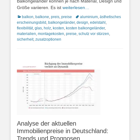
Balkongeländer können je nach Material, Design und
Größe variieren. Es ist
weiterlesen…
Kategorien
Schlagworte
balkon
,
balkone
,
preis
,
preise
aluminium
,
ästhetisches
erscheinungsbild
,
balkongeländer
,
design
,
edelstahl
,
flexibilität
,
glas
,
holz
,
kosten
,
kosten balkongeländer
,
materialien
,
montagekosten
,
preise
,
schutz vor stürzen
,
sicherheit
,
zusatzoptionen
Analyse der aktuellen
Immobilienpreise in Deutschland:
Trends und Prognosen