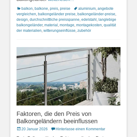
Kategorien
Schlagworte
balkon
,
balkone
,
preis
,
preise
aluminium
,
angebote
vergleichen
,
balkongeländer preise
,
balkongeländer-preise
,
design
,
durchschnittliche preisspanne
,
edelstahl
,
langlebige
balkongeländer
,
material
,
montage
,
montagekosten
,
qualität
der materialien
,
witterungseinflüsse
,
zubehör
Faktoren, die den Preis von
Balkongeländern beeinflussen
Posted
20 Januar 2026
Hinterlasse einen Kommentar
on