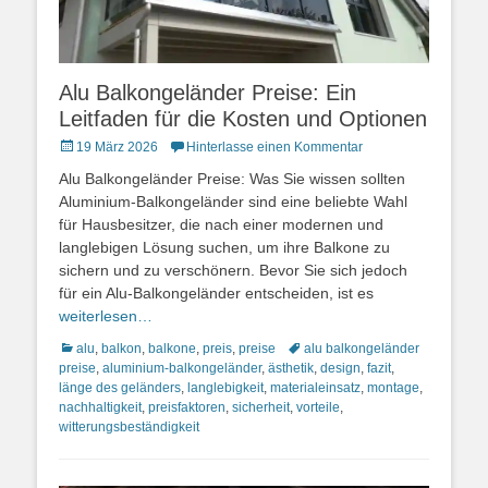
Alu Balkongeländer Preise: Ein
Leitfaden für die Kosten und Optionen
Posted
19 März 2026
Hinterlasse einen Kommentar
on
Alu Balkongeländer Preise: Was Sie wissen sollten
Aluminium-Balkongeländer sind eine beliebte Wahl
für Hausbesitzer, die nach einer modernen und
langlebigen Lösung suchen, um ihre Balkone zu
sichern und zu verschönern. Bevor Sie sich jedoch
für ein Alu-Balkongeländer entscheiden, ist es
weiterlesen…
Kategorien
Schlagworte
alu
,
balkon
,
balkone
,
preis
,
preise
alu balkongeländer
preise
,
aluminium-balkongeländer
,
ästhetik
,
design
,
fazit
,
länge des geländers
,
langlebigkeit
,
materialeinsatz
,
montage
,
nachhaltigkeit
,
preisfaktoren
,
sicherheit
,
vorteile
,
witterungsbeständigkeit