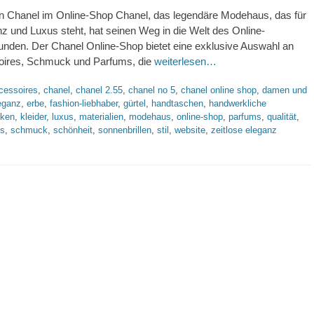
n Chanel im Online-Shop Chanel, das legendäre Modehaus, das für
nz und Luxus steht, hat seinen Weg in die Welt des Online-
unden. Der Chanel Online-Shop bietet eine exklusive Auswahl an
ires, Schmuck und Parfums, die
weiterlesen…
gworte
cessoires
,
chanel
,
chanel 2.55
,
chanel no 5
,
chanel online shop
,
damen und
eganz
,
erbe
,
fashion-liebhaber
,
gürtel
,
handtaschen
,
handwerkliche
cken
,
kleider
,
luxus
,
materialien
,
modehaus
,
online-shop
,
parfums
,
qualität
,
ls
,
schmuck
,
schönheit
,
sonnenbrillen
,
stil
,
website
,
zeitlose eleganz