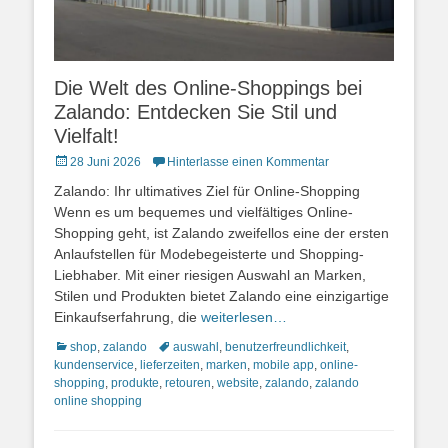
Die Welt des Online-Shoppings bei
Zalando: Entdecken Sie Stil und
Vielfalt!
Posted
28 Juni 2026
Hinterlasse einen Kommentar
on
Zalando: Ihr ultimatives Ziel für Online-Shopping
Wenn es um bequemes und vielfältiges Online-
Shopping geht, ist Zalando zweifellos eine der ersten
Anlaufstellen für Modebegeisterte und Shopping-
Liebhaber. Mit einer riesigen Auswahl an Marken,
Stilen und Produkten bietet Zalando eine einzigartige
Einkaufserfahrung, die
weiterlesen…
Kategorien
Schlagworte
shop
,
zalando
auswahl
,
benutzerfreundlichkeit
,
kundenservice
,
lieferzeiten
,
marken
,
mobile app
,
online-
shopping
,
produkte
,
retouren
,
website
,
zalando
,
zalando
online shopping