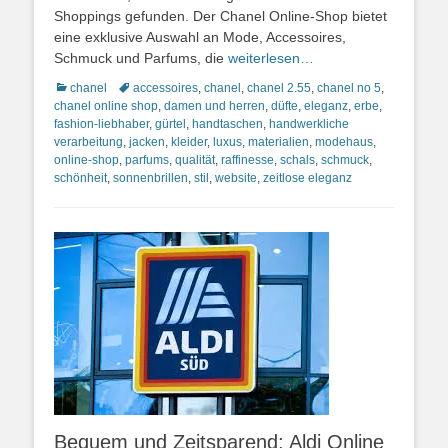
Shoppings gefunden. Der Chanel Online-Shop bietet
eine exklusive Auswahl an Mode, Accessoires,
Schmuck und Parfums, die
weiterlesen…
Kategorien
Schlagworte
chanel
accessoires
,
chanel
,
chanel 2.55
,
chanel no 5
,
chanel online shop
,
damen und herren
,
düfte
,
eleganz
,
erbe
,
fashion-liebhaber
,
gürtel
,
handtaschen
,
handwerkliche
verarbeitung
,
jacken
,
kleider
,
luxus
,
materialien
,
modehaus
,
online-shop
,
parfums
,
qualität
,
raffinesse
,
schals
,
schmuck
,
schönheit
,
sonnenbrillen
,
stil
,
website
,
zeitlose eleganz
Bequem und Zeitsparend: Aldi Online