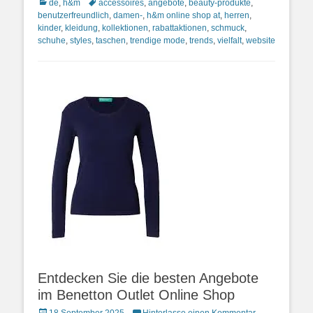
Kategorien
Schlagworte
de
,
h&m
accessoires
,
angebote
,
beauty-produkte
,
benutzerfreundlich
,
damen-
,
h&m online shop at
,
herren
,
kinder
,
kleidung
,
kollektionen
,
rabattaktionen
,
schmuck
,
schuhe
,
styles
,
taschen
,
trendige mode
,
trends
,
vielfalt
,
website
Entdecken Sie die besten Angebote
im Benetton Outlet Online Shop
Posted