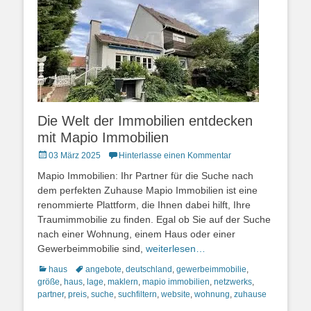
Die Welt der Immobilien entdecken
mit Mapio Immobilien
Posted
03 März 2025
Hinterlasse einen Kommentar
on
Mapio Immobilien: Ihr Partner für die Suche nach
dem perfekten Zuhause Mapio Immobilien ist eine
renommierte Plattform, die Ihnen dabei hilft, Ihre
Traumimmobilie zu finden. Egal ob Sie auf der Suche
nach einer Wohnung, einem Haus oder einer
Gewerbeimmobilie sind,
weiterlesen…
Kategorien
Schlagworte
haus
angebote
,
deutschland
,
gewerbeimmobilie
,
größe
,
haus
,
lage
,
maklern
,
mapio immobilien
,
netzwerks
,
partner
,
preis
,
suche
,
suchfiltern
,
website
,
wohnung
,
zuhause