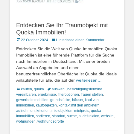
Entdecken Sie Ihr Traumobjekt mit
Quoka Immobilien!
Posted
22 Oktober 2024
Hinterlasse einen Kommentar
on
Entdecken Sie die Welt von Quoka Immobilien Quoka
Immobilien ist eine führende Plattform für die Suche
nach Immobilien in Deutschland. Mit einer breiten
Auswahl an Angeboten und einer
benutzerfreundlichen Oberfläche ist Quoka die ideale
Anlaufstelle für alle, die auf der
weiterlesen…
Kategorien
Schlagworte
kaufen
,
quoka
auswahl
,
besichtigungstermine
vereinbaren
,
ergebnisse
,
filteroptionen
,
fragen stellen
,
gewerbeimmobilien
,
grundstücke
,
häuser
,
kauf von
immobilien
,
kaufobjekten
,
kontakt mit den anbietern
aufnehmen
,
kriterien
,
mietobjekten
,
mietpreis
,
quoka
immobilien
,
sortieren
,
standort
,
suche
,
suchfunktion
,
website
,
wohnungen
,
wohnungsgröße