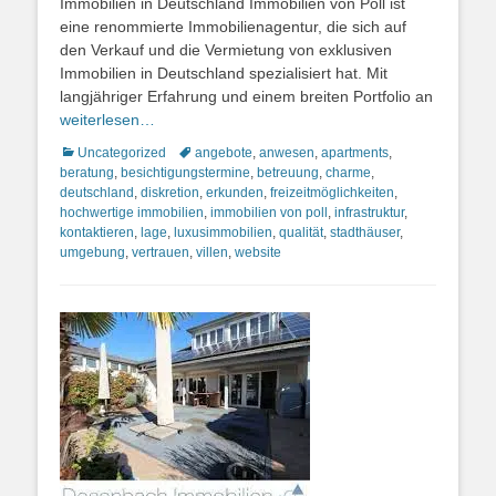
Immobilien in Deutschland Immobilien von Poll ist
eine renommierte Immobilienagentur, die sich auf
den Verkauf und die Vermietung von exklusiven
Immobilien in Deutschland spezialisiert hat. Mit
langjähriger Erfahrung und einem breiten Portfolio an
weiterlesen…
Kategorien
Schlagworte
Uncategorized
angebote
,
anwesen
,
apartments
,
beratung
,
besichtigungstermine
,
betreuung
,
charme
,
deutschland
,
diskretion
,
erkunden
,
freizeitmöglichkeiten
,
hochwertige immobilien
,
immobilien von poll
,
infrastruktur
,
kontaktieren
,
lage
,
luxusimmobilien
,
qualität
,
stadthäuser
,
umgebung
,
vertrauen
,
villen
,
website