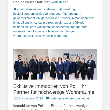
Region bietet Südkurier
weiterlesen…
Kategorien
Schlagworte
immobilien zeitung
,
südkurier
beratung
,
besichtigungen
,
exklusive angebote
,
filteroptionen
,
gewerbeimmobilien
,
grundstücken
,
häuser
,
immobilienmarkt
,
immobiliensuche
,
kaufprozess
,
mietprozess
,
südkurier
immobilien
,
team von immobilienexperten
,
transparente
informationen
,
traumimmobilie
,
verhandlungen
,
vertragsabschlüssen
,
website
,
wohnungen
Exklusive Immobilien von Poll: Ihr
Partner für hochwertige Wohnträume
Posted
12 November 2024
Hinterlasse einen Kommentar
on
Immobilien von Poll: Ihr Experte für hochwertige