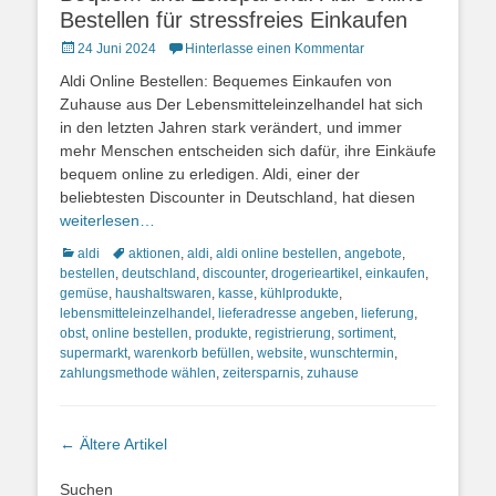
Bestellen für stressfreies Einkaufen
Posted
24 Juni 2024
Hinterlasse einen Kommentar
on
Aldi Online Bestellen: Bequemes Einkaufen von
Zuhause aus Der Lebensmitteleinzelhandel hat sich
in den letzten Jahren stark verändert, und immer
mehr Menschen entscheiden sich dafür, ihre Einkäufe
bequem online zu erledigen. Aldi, einer der
beliebtesten Discounter in Deutschland, hat diesen
weiterlesen…
Kategorien
Schlagworte
aldi
aktionen
,
aldi
,
aldi online bestellen
,
angebote
,
bestellen
,
deutschland
,
discounter
,
drogerieartikel
,
einkaufen
,
gemüse
,
haushaltswaren
,
kasse
,
kühlprodukte
,
lebensmitteleinzelhandel
,
lieferadresse angeben
,
lieferung
,
obst
,
online bestellen
,
produkte
,
registrierung
,
sortiment
,
supermarkt
,
warenkorb befüllen
,
website
,
wunschtermin
,
zahlungsmethode wählen
,
zeitersparnis
,
zuhause
Artikel-
←
Ältere Artikel
Navigation
Suchen