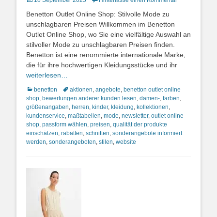
18 September 2025
Hinterlasse einen Kommentar
on
Benetton Outlet Online Shop: Stilvolle Mode zu
unschlagbaren Preisen Willkommen im Benetton
Outlet Online Shop, wo Sie eine vielfältige Auswahl an
stilvoller Mode zu unschlagbaren Preisen finden.
Benetton ist eine renommierte internationale Marke,
die für ihre hochwertigen Kleidungsstücke und ihr
weiterlesen…
Kategorien
Schlagworte
benetton
aktionen
,
angebote
,
benetton outlet online
shop
,
bewertungen anderer kunden lesen
,
damen-
,
farben
,
größenangaben
,
herren
,
kinder
,
kleidung
,
kollektionen
,
kundenservice
,
maßtabellen
,
mode
,
newsletter
,
outlet online
shop
,
passform wählen
,
preisen
,
qualität der produkte
einschätzen
,
rabatten
,
schnitten
,
sonderangebote informiert
werden
,
sonderangeboten
,
stilen
,
website