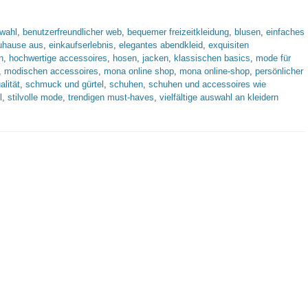
worte
wahl
,
benutzerfreundlicher web
,
bequemer freizeitkleidung
,
blusen
,
einfaches
uhause aus
,
einkaufserlebnis
,
elegantes abendkleid
,
exquisiten
n
,
hochwertige accessoires
,
hosen
,
jacken
,
klassischen basics
,
mode für
,
modischen accessoires
,
mona online shop
,
mona online-shop
,
persönlicher
alität
,
schmuck und gürtel
,
schuhen
,
schuhen und accessoires wie
l
,
stilvolle mode
,
trendigen must-haves
,
vielfältige auswahl an kleidern