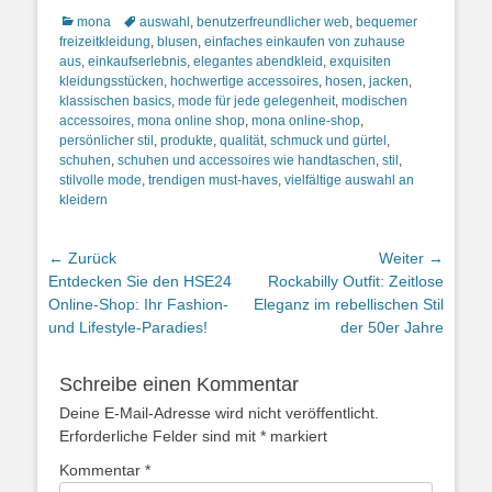
Kategorien
Schlagworte
mona
auswahl
,
benutzerfreundlicher web
,
bequemer
freizeitkleidung
,
blusen
,
einfaches einkaufen von zuhause
aus
,
einkaufserlebnis
,
elegantes abendkleid
,
exquisiten
kleidungsstücken
,
hochwertige accessoires
,
hosen
,
jacken
,
klassischen basics
,
mode für jede gelegenheit
,
modischen
accessoires
,
mona online shop
,
mona online-shop
,
persönlicher stil
,
produkte
,
qualität
,
schmuck und gürtel
,
schuhen
,
schuhen und accessoires wie handtaschen
,
stil
,
stilvolle mode
,
trendigen must-haves
,
vielfältige auswahl an
kleidern
Beitragsnavigation
← Zurück
Weiter →
Vorheriger
Nächster
Entdecken Sie den HSE24
Rockabilly Outfit: Zeitlose
Beitrag:
Beitrag:
Online-Shop: Ihr Fashion-
Eleganz im rebellischen Stil
und Lifestyle-Paradies!
der 50er Jahre
Schreibe einen Kommentar
Deine E-Mail-Adresse wird nicht veröffentlicht.
Erforderliche Felder sind mit
*
markiert
Kommentar
*