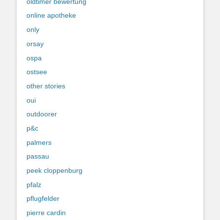
oldtimer bewertung
online apotheke
only
orsay
ospa
ostsee
other stories
oui
outdoorer
p&c
palmers
passau
peek cloppenburg
pfalz
pflugfelder
pierre cardin