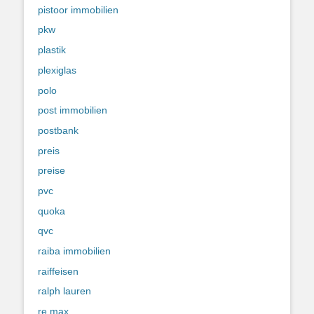
pistoor immobilien
pkw
plastik
plexiglas
polo
post immobilien
postbank
preis
preise
pvc
quoka
qvc
raiba immobilien
raiffeisen
ralph lauren
re max