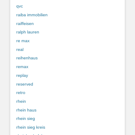
qvc
raiba immobilien
raiffeisen
ralph lauren
re max
real
reihenhaus
remax
replay
reserved
retro
rhein
rhein haus
rhein sieg
rhein sieg kreis