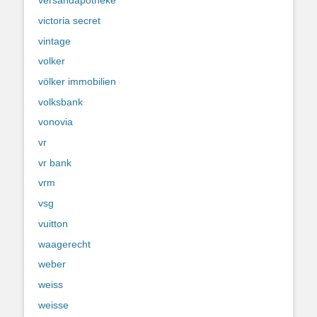
versandapotheke
victoria secret
vintage
volker
völker immobilien
volksbank
vonovia
vr
vr bank
vrm
vsg
vuitton
waagerecht
weber
weiss
weisse