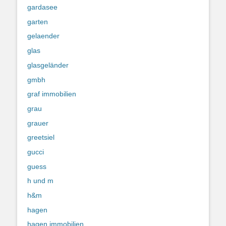
gardasee
garten
gelaender
glas
glasgeländer
gmbh
graf immobilien
grau
grauer
greetsiel
gucci
guess
h und m
h&m
hagen
hagen immobilien