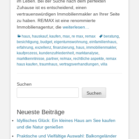
im Leben. Bei der Suche nach dem perfekten
Zuhause ist es entscheidend, einen
vertrauenswürdigen Immobilienmakler an Ihrer Seite
zu haben. RE/MAX ist eine renommierte
Immobilienagentur, die
weiterlesen…
Kategorien
Schlagworte
haus
,
hauskauf
,
kaufen
,
max
,
re max
,
remax
beratung
,
besichtigung
,
budget
,
eigentumswohnung
,
einfamilienhaus
,
erfahrung
,
exzellenz
,
finanzierung
,
haus
,
immobilienmakler
,
kaufprozess
,
kundenzufriedenheit
,
marktanalyse
,
marktkenntnisse
,
partner
,
re/max
,
rechtliche aspekte
,
remax
haus kaufen
,
traumhaus
,
vertragsverhandlungen
,
villa
Suchen
Suchen
Neueste Beiträge
Idyllisches Glück: Ein kleines Haus am See kaufen
und die Natur genießen
Praktische und Vielfältige Auswahl: Balkongeländer