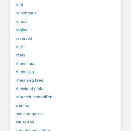
real
reihenhaus
remax
replay
reserved
retro
rhein
rhein haus
rhein sieg
rhein sieg kreis
rheinland pfalz
robrecht immobilien
s immo
sankt augustin
sauerland
schadengutachten