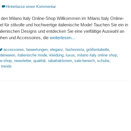
Hinterlasse einen Kommentar
den Milano Italy Online-Shop Willkommen im Milano Italy Online-
l für stilvolle und hochwertige italienische Mode! Tauchen Sie ein in
talienischen Designs und entdecken Sie eine vielfältige Auswahl an
uhen und Accessoires, die
weiterlesen…
Schlagworte
accessoires
,
bewertungen
,
eleganz
,
fashionista
,
größentabelle
,
ederwaren
,
italienische mode
,
kleidung
,
luxus
,
milano italy online shop
,
ine-shop
,
newsletter
,
qualität
,
rabattaktionen
,
sale-bereich
,
schuhe
,
,
trends