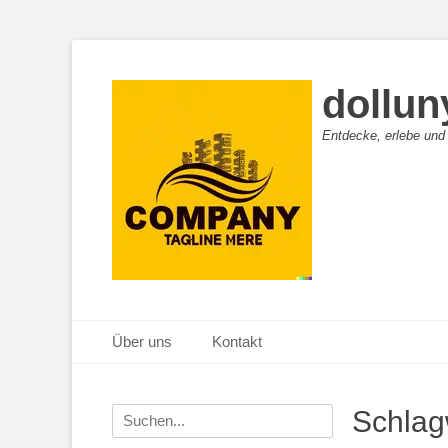
dollun
Entdecke, erlebe und
Primäres Menü
Zum
Über uns
Kontakt
Inhalt
springen
Suche
Schlag
nach: