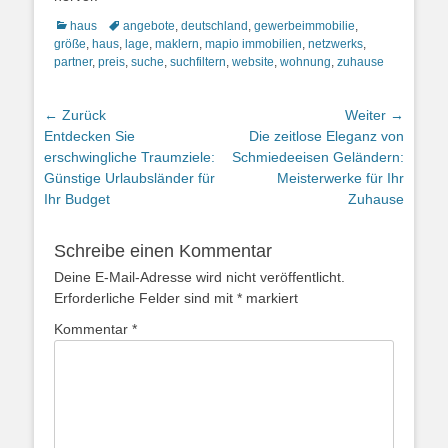
Kategorien
Schlagworte
haus
angebote
,
deutschland
,
gewerbeimmobilie
,
größe
,
haus
,
lage
,
maklern
,
mapio immobilien
,
netzwerks
,
partner
,
preis
,
suche
,
suchfiltern
,
website
,
wohnung
,
zuhause
Beitragsnavigation
← Zurück
Weiter →
Vorheriger
Nächster
Entdecken Sie
Die zeitlose Eleganz von
Beitrag:
Beitrag:
erschwingliche Traumziele:
Schmiedeeisen Geländern:
Günstige Urlaubsländer für
Meisterwerke für Ihr
Ihr Budget
Zuhause
Schreibe einen Kommentar
Deine E-Mail-Adresse wird nicht veröffentlicht.
Erforderliche Felder sind mit
*
markiert
Kommentar
*